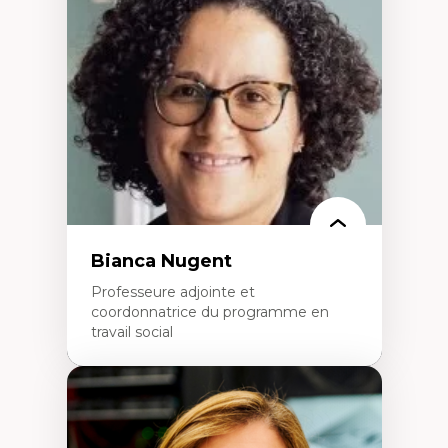
Fragmentation des auditoires médiatiques
Analyse multi-plateforme des auditoires
médiatiques
Analyse des comportements numériques à
travers les données massives et l’IA
Recherche quantitative et qualitative sur
les auditoires médiatiques
Épistémologie des techniques de recherche
numérique et l’IA
Théorie des droits de la personne
La pensée politique d’Hannah Arendt
La pensée politique à l’ère numérique
Justice internationale et normes
internationales
Bianca Nugent
Professeure adjointe et
coordonnatrice du programme en
travail social
Expertises
Travail social, action et justice sociale
Fondements de l’intervention et des