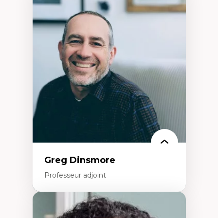
Expertises
Démocratisation des nouvelles
technologies et biotechnologies
Données ouvertes
Bioart, programmation et électronique
créatives
Histoire sociale et culturelle des
technologies numériques
Résistances et droits numériques
Internet des objets
Métavers
Problématiques relatives à l’intelligence
artificielle, l’apprentissage machine et les
hautes technologies
Féminismes et nouvelles technologies
Greg Dinsmore
Professeur adjoint
Expertises