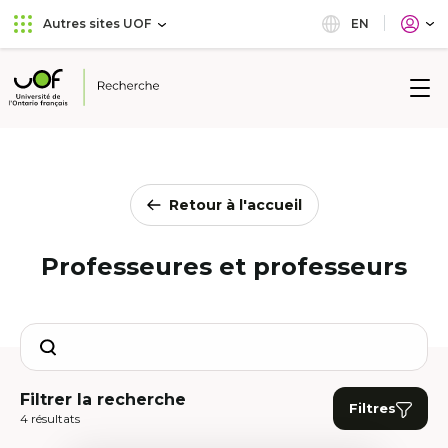
Aller
Passer
EN
Autres sites UOF
au
au
menu
contenu
principal
Université
de
l'Ontario
français
Retour à l'accueil
Professeures et professeurs
Search
Filtrer la recherche
Filtres
4 résultats