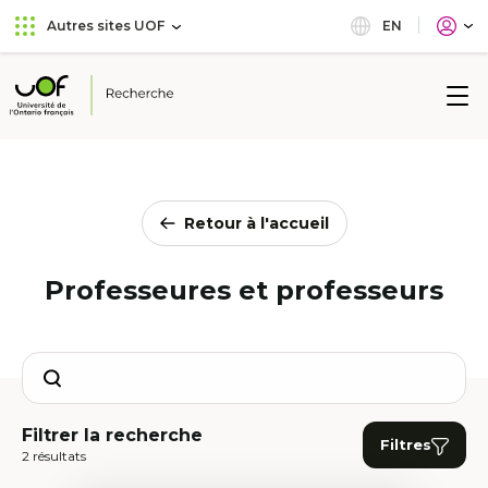
Aller
Passer
EN
Autres sites UOF
au
au
menu
contenu
principal
Université
de
l'Ontario
français
Retour à l'accueil
Professeures et professeurs
Search
Filtrer la recherche
Filtres
2 résultats