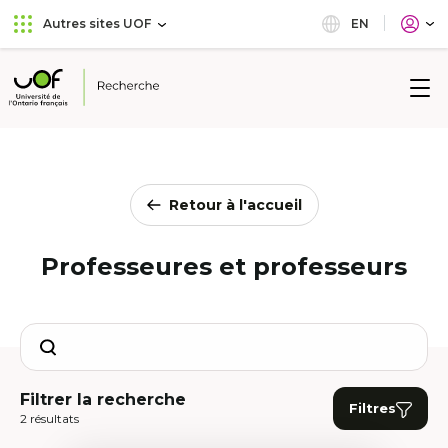
Aller
Passer
EN
Autres sites UOF
au
au
menu
contenu
principal
Université
de
l'Ontario
français
Retour à l'accueil
Professeures et professeurs
Search
Filtrer la recherche
Filtres
2 résultats