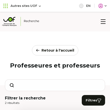
Aller
Passer
EN
Autres sites UOF
au
au
menu
contenu
principal
Université
de
l'Ontario
français
Retour à l'accueil
Professeures et professeurs
Search
Filtrer la recherche
Filtres
2 résultats