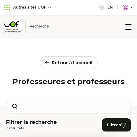
Aller
Passer
EN
Autres sites UOF
au
au
menu
contenu
principal
Université
de
l'Ontario
français
Retour à l'accueil
Professeures et professeurs
Search
Filtrer la recherche
Filtres
3 résultats