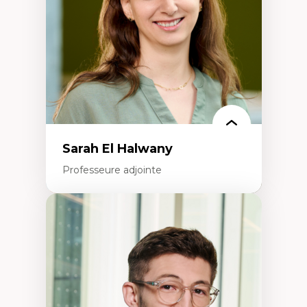
Histoire sociale et culturelle des
technologies numériques
Résistances et droits numériques
Internet des objets
Métavers
Problématiques relatives à l’intelligence
artificielle, l’apprentissage machine et les
hautes technologies
Féminismes et nouvelles technologies
Sarah El Halwany
Professeure adjointe
Expertises
Les apports pédagogiques des théories de
l'affect, du posthumanisme, du féminisme
dans l'éducation aux sciences
L'apprentissage des sciences/STIM dans une
perspective socioécologique de care
L’insertion professionnelle des
enseignant.e.s