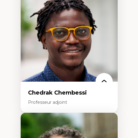
Trajectoires migratoires
Migrations forcées
Études des frontières; Enjeux géopolitiques
des migrations
Politiques migratoires
Réfugiés
Demandeurs d’asile
Migrations irrégulières
Migrations temporaires
Migration et changement climatique
Migration et développement
Chedrak Chembessi
Professeur adjoint
Expertises
Économie circulaire
Modèles d’affaires durables