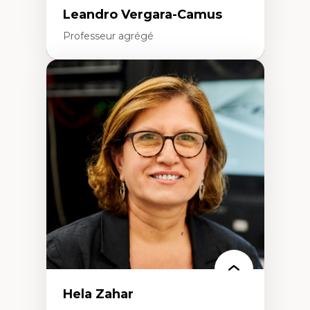
Leandro Vergara-Camus
Professeur agrégé
Expertises
Amérique latine
Théories du développement et
développement alternatif
Théories de l’État
Développement durable
Économie politique
Théories marxistes
Mouvements sociaux
Transition énergétique
Énergies renouvelables
Hela Zahar