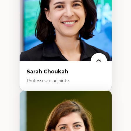
Extractivisme
Classes sociales
Mouvements sociaux
Théories de l’État
Sarah Choukah
Professeure adjointe
Expertises
Démocratisation des nouvelles
technologies et biotechnologies
Données ouvertes
Bioart, programmation et électronique
créatives