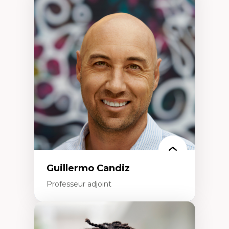
Expertises
Discours sur la ville et représentations
Mosquées, formes et usages au Canada
Reconnaissance et représentations des
communautés immigrantes dans l'espace
urbain
Design architectural et urbain
Patrimoine et patrimonialisation
Études postcoloniales et décolonisation des
savoirs
Guillermo Candiz
Professeur adjoint
Expertises