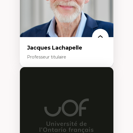
Jacques Lachapelle
Professeur titulaire
Expertises
Histoire de l'architecture et de la ville,
notamment au Canada
Théorie et pratiques en conservation de
l'environnement bâti
Conception de projet en milieu existant
Analyse critique en architecture et
enseignement du design architectural et
urbain