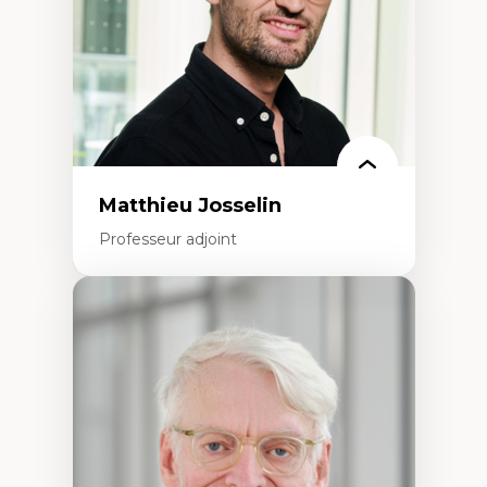
Matthieu Josselin
Professeur adjoint
Expertises
Ethnographie critique des environnements
d’apprentissage des étudiant.e.s
Approche transdisciplinaire des
compétences socioaffectives et
interculturelles
Didactique des langues secondes et
compétence pragmatique
Andragogie
Méthodologies de recherche qualitative