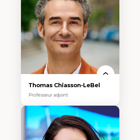
Histoire des faits économiques
Gestion durable des ressources naturelles
Écologie industrielle
Aménagement durable du territoire
Développement régional
Coopératives
Télétravail en milieu rural francophone
Transition socio-écologique
Thomas Chiasson-LeBel
Professeur adjoint
Expertises
Théories du développement
Économie politique comparée
Élites économiques
Sociologie économique