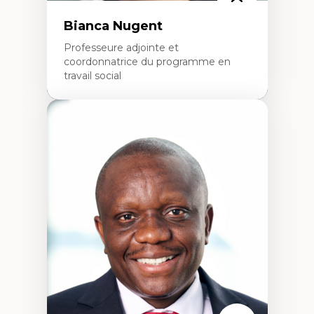
Bianca Nugent
Professeure adjointe et
coordonnatrice du programme en
travail social
Expertises
Travail social, action et justice sociale
Fondements de l’intervention et des
nouvelles pratiques en travail social et en
éducation inclusive
Minorités linguistiques, offre active et
francophonie plurielle en contexte
linguistique minoritaire
Études critiques sur le handicap, la
neurodiversité, l'agentivité et les injustices
épistémiques
Intersectionnalité et réalités 2SLGBTQ+
Méthodes d’interventions et approches
antiraciste, décoloniale, anti-oppressive
Approche interculturelle critique
Pair-aidance, proche aidance, famille
choisie et soutien mutuel