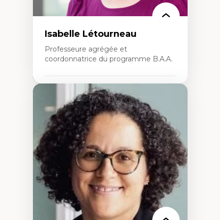
Isabelle Létourneau
Professeure agrégée et
coordonnatrice du programme B.A.A.
Expertises
Conciliation travail-vie personnelle
Gestion des ressources humaines
(attraction et fidélisation de la main-
d’œuvre)
Responsabilité sociale des organisations
Interventions organisationnelles
Comportement organisationnel
(mobilisation au travail)
Recherche qualitative
Éthique des affaires