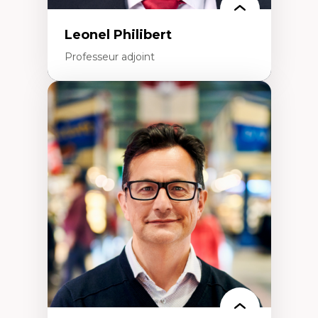
Intervention de groupe, communautaire,
familiale et interpersonnelle
Recherche participative avec, pour et avec
Leonel Philibert
et centrée sur la primauté de la personne
Professeur adjoint
Expertises
Santé mondiale
Femme en contexte de pauvreté
Innovation
Participation citoyenne
Inégalités sociales santé
Migration
Santé de la reproduction
Développement durable