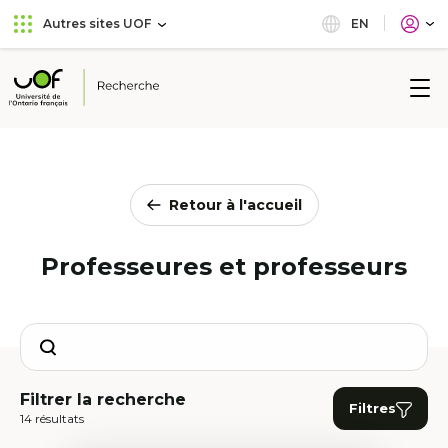
Aller
Passer
EN
Autres sites UOF
au
au
menu
contenu
principal
Université
de
l'Ontario
français
Retour à l'accueil
Professeures et professeurs
Search
Filtrer la recherche
Filtres
14 résultats