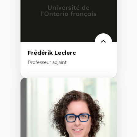
urbain
Frédérik Leclerc
Professeur adjoint
Expertises
Théories et pratiques de l’urbanisme
Urbanisme durable
Histoire de l’urbanisme
Théories sur la
territorialité/territorialisation