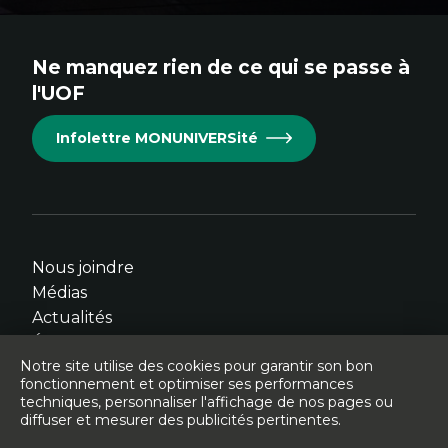
au
au
au
au
au
site.
site.
site.
site.
site.
Ne manquez rien de ce qui se passe à
Cet
Cet
Cet
Cet
Cet
l'UOF
hyperlien
hyperlien
hyperlien
hyperlien
hyperlien
s'ouvrira
s'ouvrira
s'ouvrira
s'ouvrira
s'ouvrira
Infolettre MONUNIVERSité
dans
dans
dans
dans
dans
une
une
une
une
une
nouvelle
nouvelle
nouvelle
nouvelle
nouvelle
fenêtre.
fenêtre.
fenêtre.
fenêtre.
fenêtre.
Nous joindre
Médias
Actualités
Événements
Notre site utilise des cookies pour garantir son bon
fonctionnement et optimiser ses performances
techniques, personnaliser l'affichage de nos pages ou
diffuser et mesurer des publicités pertinentes.
© Université de l'Ontario français - 2026