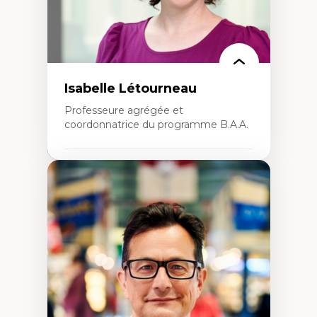
Isabelle Létourneau
Professeure agrégée et
coordonnatrice du programme B.A.A.
Expertises
Conciliation travail-vie personnelle
Gestion des ressources humaines
(attraction et fidélisation de la main-
d’œuvre)
Responsabilité sociale des organisations
Interventions organisationnelles
Comportement organisationnel
(mobilisation au travail)
Recherche qualitative
Éthique des affaires