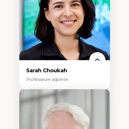
Extractivisme
Classes sociales
Mouvements sociaux
Théories de l’État
Sarah Choukah
Professeure adjointe
Expertises
Démocratisation des nouvelles
technologies et biotechnologies
Données ouvertes
Bioart, programmation et électronique
créatives