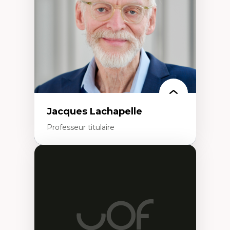
Histoire sociale et culturelle des
technologies numériques
Résistances et droits numériques
Internet des objets
Métavers
Problématiques relatives à l’intelligence
artificielle, l’apprentissage machine et les
hautes technologies
Féminismes et nouvelles technologies
Jacques Lachapelle
Professeur titulaire
Expertises
Histoire de l'architecture et de la ville,
notamment au Canada
Théorie et pratiques en conservation de
l'environnement bâti
Conception de projet en milieu existant
Analyse critique en architecture et
enseignement du design architectural et