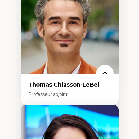
Histoire des faits économiques
Gestion durable des ressources naturelles
Écologie industrielle
Aménagement durable du territoire
Développement régional
Coopératives
Télétravail en milieu rural francophone
Transition socio-écologique
Thomas Chiasson-LeBel
Professeur adjoint
Expertises
Théories du développement
Économie politique comparée
Élites économiques
Sociologie économique