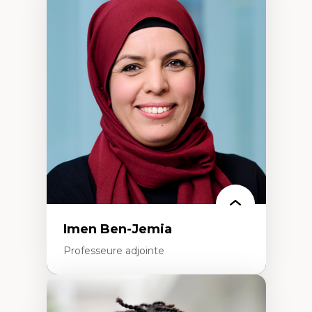
Expertises
Méthodes de recherche
Acteurs plus qu'humains
Approches socio-écologiques
Conservation de la biodiversité
Collaboration et méthodes participatives
Études des sciences
Relations humain-environnement
Transdisciplinarité
Imen Ben-Jemia
Professeure adjointe
Expertises