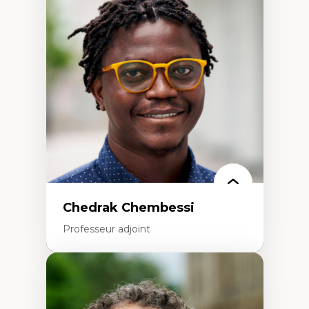
Discours sur la ville et représentations
Mosquées, formes et usages au Canada
Reconnaissance et représentations des
communautés immigrantes dans l'espace
urbain
Design architectural et urbain
Patrimoine et patrimonialisation
Études postcoloniales et décolonisation des
savoirs
Chedrak Chembessi
Professeur adjoint
Expertises
Économie circulaire
Modèles d’affaires durables