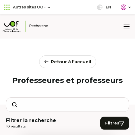
Aller
Passer
EN
Autres sites UOF
au
au
menu
contenu
principal
Université
de
l'Ontario
français
Retour à l'accueil
Professeures et professeurs
Search
Filtrer la recherche
Filtres
10 résultats