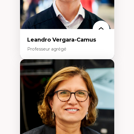
Leandro Vergara-Camus
Professeur agrégé
Expertises
Amérique latine
Théories du développement et
développement alternatif
Théories de l’État
Développement durable
Économie politique
Théories marxistes
Mouvements sociaux
Transition énergétique
Énergies renouvelables