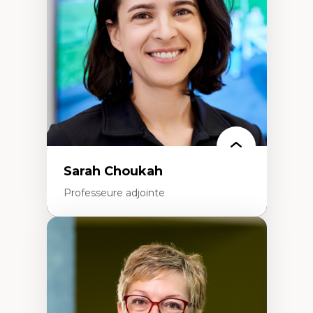
Extractivisme
Classes sociales
Mouvements sociaux
Théories de l’État
Sarah Choukah
Professeure adjointe
Expertises
Démocratisation des nouvelles
technologies et biotechnologies
Données ouvertes
Bioart, programmation et électronique
créatives