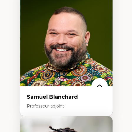
Expertises
Discours sur la ville et représentations
Mosquées, formes et usages au Canada
Reconnaissance et représentations des
communautés immigrantes dans l'espace
urbain
Design architectural et urbain
Patrimoine et patrimonialisation
Études postcoloniales et décolonisation des
savoirs
Samuel Blanchard
Professeur adjoint
Expertises