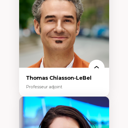
Histoire des faits économiques
Gestion durable des ressources naturelles
Écologie industrielle
Aménagement durable du territoire
Développement régional
Coopératives
Télétravail en milieu rural francophone
Transition socio-écologique
Thomas Chiasson-LeBel
Professeur adjoint
Expertises
Théories du développement
Économie politique comparée
Élites économiques
Sociologie économique