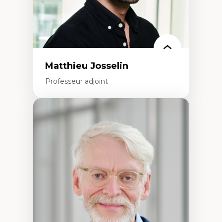
Matthieu Josselin
Professeur adjoint
Expertises
Ethnographie critique des environnements
d’apprentissage des étudiant.e.s
Approche transdisciplinaire des
compétences socioaffectives et
interculturelles
Didactique des langues secondes et
compétence pragmatique
Andragogie
Méthodologies de recherche qualitative