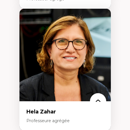
Expertises
Amérique latine
Théories du développement et
développement alternatif
Théories de l’État
Développement durable
Économie politique
Théories marxistes
Mouvements sociaux
Transition énergétique
Énergies renouvelables
Hela Zahar
Professeure agrégée