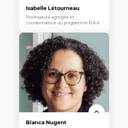
Isabelle Létourneau
Professeure agrégée et
coordonnatrice du programme B.A.A.
Expertises
Conciliation travail-vie personnelle
Gestion des ressources humaines
(attraction et fidélisation de la main-
d’œuvre)
Responsabilité sociale des organisations
Interventions organisationnelles
Comportement organisationnel
(mobilisation au travail)
Recherche qualitative
Éthique des affaires
Bianca Nugent