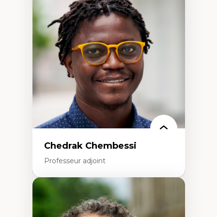
Didactique des sciences – processus
d’enquête et culture scientifique
Éducation en milieu minoritaire –
construction identitaire et conscience
critique
Technologies éducatives – ludification et
programmation pédagogique
La langue dans toutes les matières –
environnement discursif et langage
scientifique
Chedrak Chembessi
Professeur adjoint
Expertises
Économie circulaire
Modèles d’affaires durables