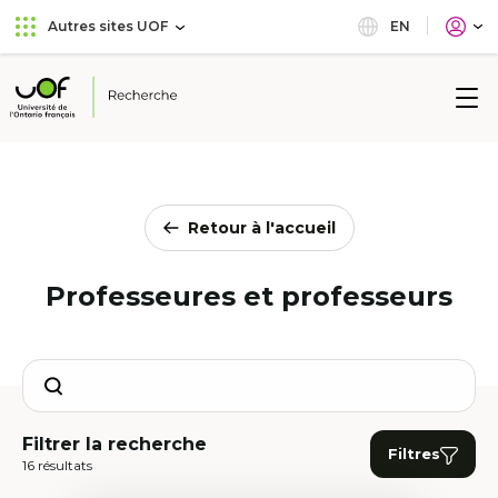
Aller
Passer
EN
Autres sites UOF
au
au
menu
contenu
principal
Université
de
l'Ontario
français
Retour à l'accueil
Professeures et professeurs
Search
Filtrer la recherche
Filtres
16 résultats