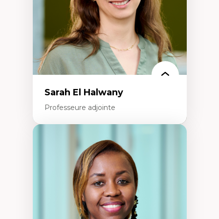
Formation à l’enseignement en contexte
francophone minoritaire
Identité linguistique et culturelle
Recherche-action et approches
participatives
Leadership éducatif et pratiques réflexives
Éducation durable et bien-être en
enseignement
Sarah El Halwany
Professeure adjointe
Expertises
Les apports pédagogiques des théories de
l'affect, du posthumanisme, du féminisme
dans l'éducation aux sciences
L'apprentissage des sciences/STIM dans une
perspective socioécologique de care
L’insertion professionnelle des
enseignant.e.s