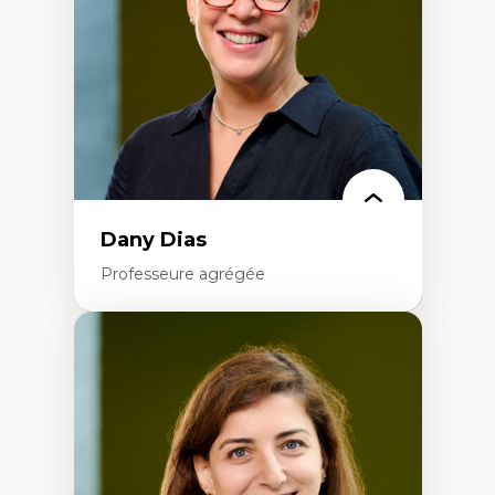
Histoire sociale et culturelle des
technologies numériques
Résistances et droits numériques
Internet des objets
Métavers
Problématiques relatives à l’intelligence
artificielle, l’apprentissage machine et les
hautes technologies
Féminismes et nouvelles technologies
Dany Dias
Professeure agrégée
Expertises
Pédagogies critiques et justice sociale
Éthique relationnelle et sollicitude en
éducation
Décolonisation et autochtonisation de la
formation à l’enseignement
Littératie et didactique du français
Éducation inclusive