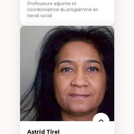
Professeure adjointe et
coordonnatrice du programme en
travail social
Expertises
Travail social, action et justice sociale
Fondements de l’intervention et des
nouvelles pratiques en travail social et en
éducation inclusive
Minorités linguistiques, offre active et
francophonie plurielle en contexte
linguistique minoritaire
Études critiques sur le handicap, la
neurodiversité, l'agentivité et les injustices
épistémiques
Intersectionnalité et réalités 2SLGBTQ+
Méthodes d’interventions et approches
antiraciste, décoloniale, anti-oppressive
Approche interculturelle critique
Pair-aidance, proche aidance, famille
choisie et soutien mutuel
Intervention de groupe, communautaire,
familiale et interpersonnelle
Recherche participative avec, pour et avec
Astrid Tirel