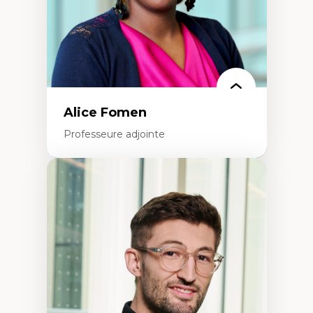
Alice Fomen
Professeure adjointe
Expertises
Acceptabilité, acceptation et adoption des
technologies
Technologies d'apprentissage innovantes
Insertion professionnelle du nouveau
personnel enseignant
Construction identitaire en milieu
minoritaire francophone
Technologies éducatives pour la formation
continue