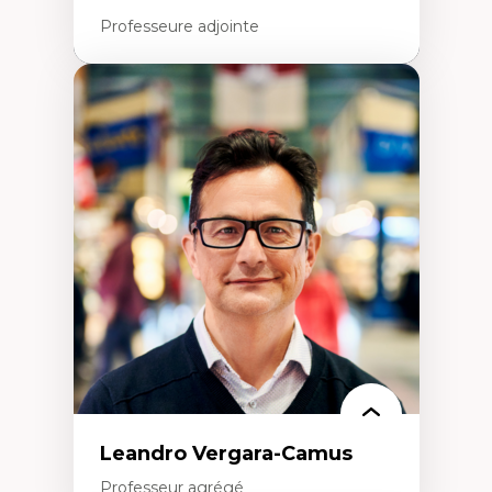
et centrée sur la primauté de la personne
Professeure adjointe
Expertises
Art
Anti-discrimination
Décolonisation de l’enseignement, de la
recherche, des institutions administratives
et syndicales
Pluralisme épistémologique et
francophonie
Culture
Politiques culturelles
Vivre ensemble
Anti-racisme
Anti-sexisme
Pratiques non oppressives
Leandro Vergara-Camus
Professeur agrégé