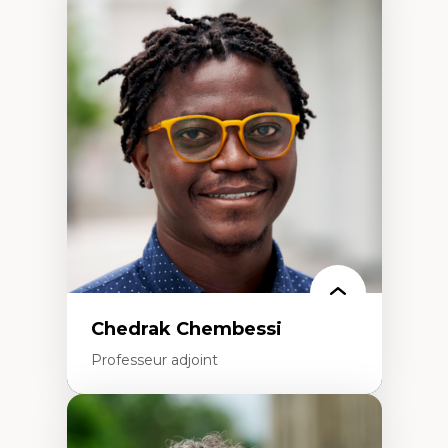
Expertises
Discours sur la ville et représentations
Mosquées, formes et usages au Canada
Reconnaissance et représentations des
communautés immigrantes dans l'espace
urbain
Design architectural et urbain
Patrimoine et patrimonialisation
Études postcoloniales et décolonisation des
savoirs
Chedrak Chembessi
Professeur adjoint
Expertises