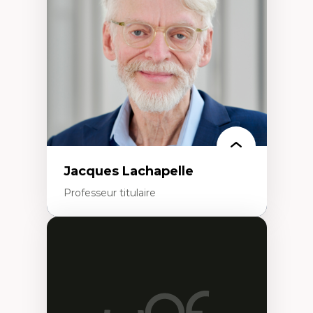
créatives
Histoire sociale et culturelle des
technologies numériques
Résistances et droits numériques
Internet des objets
Métavers
Problématiques relatives à l’intelligence
artificielle, l’apprentissage machine et les
hautes technologies
Féminismes et nouvelles technologies
Jacques Lachapelle
Professeur titulaire
Expertises
Histoire de l'architecture et de la ville,
notamment au Canada
Théorie et pratiques en conservation de
l'environnement bâti
Conception de projet en milieu existant