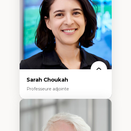
Élites économiques
Sociologie économique
Extractivisme
Classes sociales
Mouvements sociaux
Théories de l’État
Sarah Choukah
Professeure adjointe
Expertises
Démocratisation des nouvelles
technologies et biotechnologies
Données ouvertes
Bioart, programmation et électronique