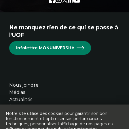
Études critiques des médias interactifs et
immersifs
externe
externe
externe
externe
externe
au
au
au
au
au
site.
site.
site.
site.
site.
Ne manquez rien de ce qui se passe à
Cet
Cet
Cet
Cet
Cet
l'UOF
hyperlien
hyperlien
hyperlien
hyperlien
hyperlien
s'ouvrira
s'ouvrira
s'ouvrira
s'ouvrira
s'ouvrira
Infolettre MONUNIVERSité
dans
dans
dans
dans
dans
une
une
une
une
une
nouvelle
nouvelle
nouvelle
nouvelle
nouvelle
fenêtre.
fenêtre.
fenêtre.
fenêtre.
fenêtre.
Nous joindre
Médias
Actualités
Événements
Notre site utilise des cookies pour garantir son bon
fonctionnement et optimiser ses performances
techniques, personnaliser l'affichage de nos pages ou