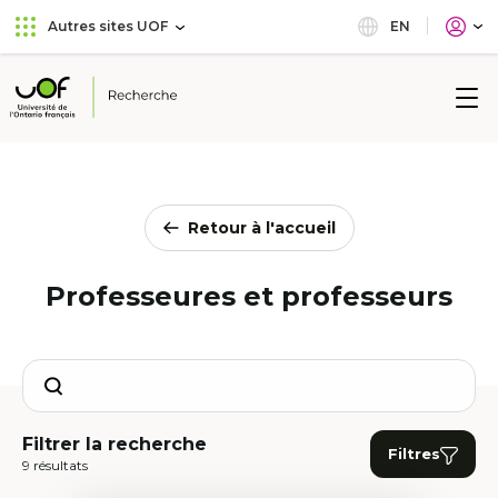
Aller
Passer
EN
Autres sites UOF
au
au
menu
contenu
principal
Université
de
l'Ontario
français
Retour à l'accueil
Professeures et professeurs
Search
Filtrer la recherche
Filtres
9 résultats