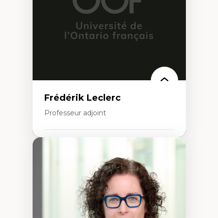
Analyse critique en architecture et
enseignement du design architectural et
urbain
Frédérik Leclerc
Professeur adjoint
Expertises
Théories et pratiques de l’urbanisme
Urbanisme durable
Histoire de l’urbanisme
Théories sur la
territorialité/territorialisation