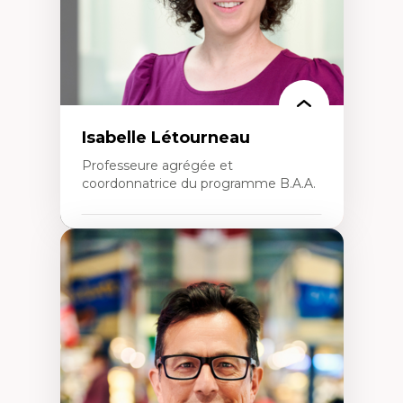
Isabelle Létourneau
Professeure agrégée et
coordonnatrice du programme B.A.A.
Expertises
Conciliation travail-vie personnelle
Gestion des ressources humaines
(attraction et fidélisation de la main-
d’œuvre)
Responsabilité sociale des organisations
Interventions organisationnelles
Comportement organisationnel
(mobilisation au travail)
Recherche qualitative
Éthique des affaires