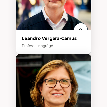
Leandro Vergara-Camus
Professeur agrégé
Expertises
Amérique latine
Théories du développement et
développement alternatif
Théories de l’État
Développement durable
Économie politique
Théories marxistes
Mouvements sociaux
Transition énergétique
Énergies renouvelables