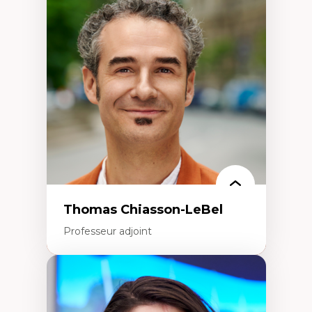
Économie circulaire
Modèles d’affaires durables
Histoire des faits économiques
Gestion durable des ressources naturelles
Écologie industrielle
Aménagement durable du territoire
Développement régional
Coopératives
Télétravail en milieu rural francophone
Transition socio-écologique
Thomas Chiasson-LeBel
Professeur adjoint
Expertises
Théories du développement
Économie politique comparée