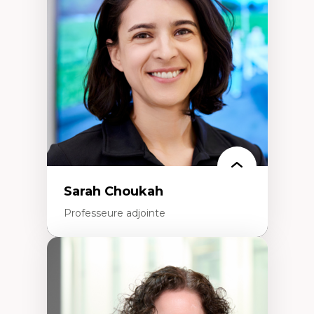
Élites économiques
Sociologie économique
Extractivisme
Classes sociales
Mouvements sociaux
Théories de l’État
Sarah Choukah
Professeure adjointe
Expertises
Démocratisation des nouvelles
technologies et biotechnologies
Données ouvertes
Bioart, programmation et électronique