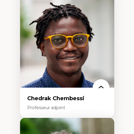
Expertises
Discours sur la ville et représentations
Mosquées, formes et usages au Canada
Reconnaissance et représentations des
communautés immigrantes dans l'espace
urbain
Design architectural et urbain
Patrimoine et patrimonialisation
Études postcoloniales et décolonisation des
savoirs
Chedrak Chembessi
Professeur adjoint
Expertises