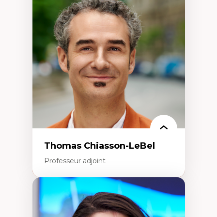
Économie circulaire
Modèles d’affaires durables
Histoire des faits économiques
Gestion durable des ressources naturelles
Écologie industrielle
Aménagement durable du territoire
Développement régional
Coopératives
Télétravail en milieu rural francophone
Transition socio-écologique
Thomas Chiasson-LeBel
Professeur adjoint
Expertises
Théories du développement
Économie politique comparée