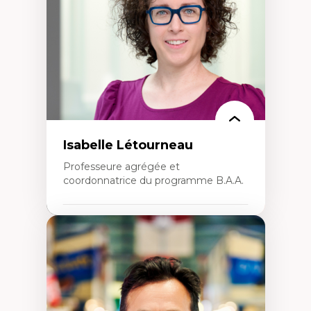
créatives
Histoire sociale et culturelle des
technologies numériques
Résistances et droits numériques
Internet des objets
Métavers
Problématiques relatives à l’intelligence
artificielle, l’apprentissage machine et les
hautes technologies
Féminismes et nouvelles technologies
Isabelle Létourneau
Professeure agrégée et
coordonnatrice du programme B.A.A.
Expertises
Conciliation travail-vie personnelle
Gestion des ressources humaines
(attraction et fidélisation de la main-
d’œuvre)
Responsabilité sociale des organisations
Interventions organisationnelles