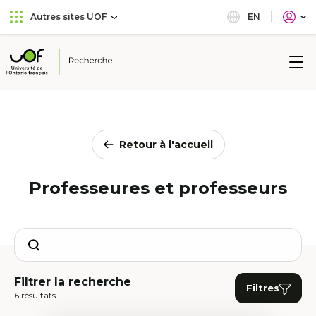
Aller
Passer
EN
Autres sites UOF
au
au
menu
contenu
principal
Université
de
l'Ontario
français
Retour à l'accueil
Professeures et professeurs
Search
Filtrer la recherche
Filtres
6 résultats