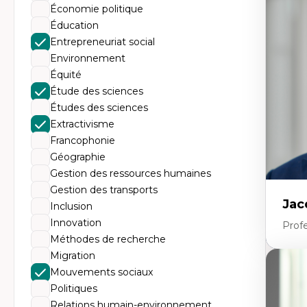
Th
Économie politique
Éc
Él
Éducation
So
Entrepreneuriat social
Ex
Cla
Environnement
Mo
Équité
Th
Étude des sciences
Études des sciences
Extractivisme
Francophonie
Géographie
Gestion des ressources humaines
Gestion des transports
Jac
Inclusion
Innovation
Profe
Méthodes de recherche
Migration
Expe
Mouvements sociaux
Politiques
His
no
Relations humain-environnement