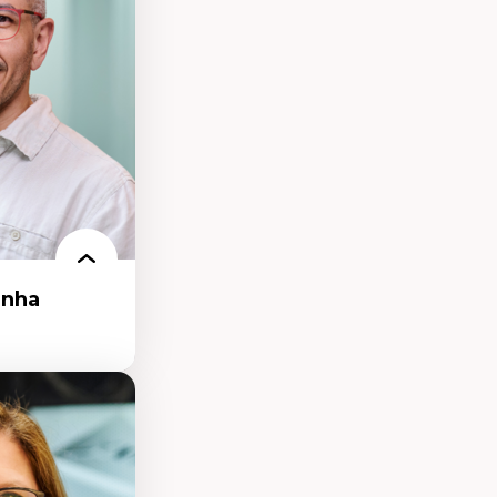
tion
anha
ollectif
oloniales