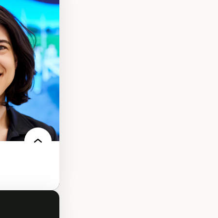
s
ques
rces naturelles
territoire
l francophone
ue