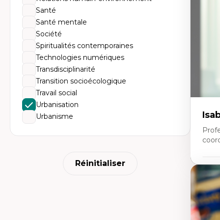
Th
Santé
l'
Co
Santé mentale
An
Société
en
ur
Spiritualités contemporaines
Technologies numériques
Transdisciplinarité
Transition socioécologique
Travail social
Urbanisation
Isa
Urbanisme
Prof
coor
Réinitialiser
Expe
Co
Ge
(at
d’
Re