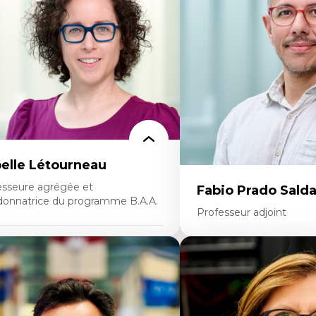
éorie et pratiques en conservation de
Théories sur la
environnement bâti
territorialité/territorialisa
nception de projet en milieu existant
alyse critique en architecture et
seignement du design architectural et
bain
belle Létourneau
esseure agrégée et
Fabio Prado Sald
donnatrice du programme B.A.A.
Professeur adjoint
rtises
Expertises
nciliation travail-vie personnelle
stion des ressources humaines
Innovation sociale
traction et fidélisation de la main-
Technologies sociales
œuvre)
Entrepreneuriat social et c
sponsabilité sociale des organisations
Approches critiques et déc