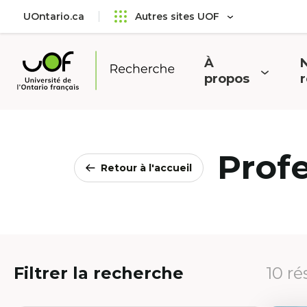
Aller
Passer
UOntario.ca
Autres sites UOF
au
au
menu
contenu
principal
À
N
Ouvrir
O
propos
Université
le
l
de
menu
l'Ontario
français
Prof
Retour à l'accueil
Filtrer la recherche
10 ré