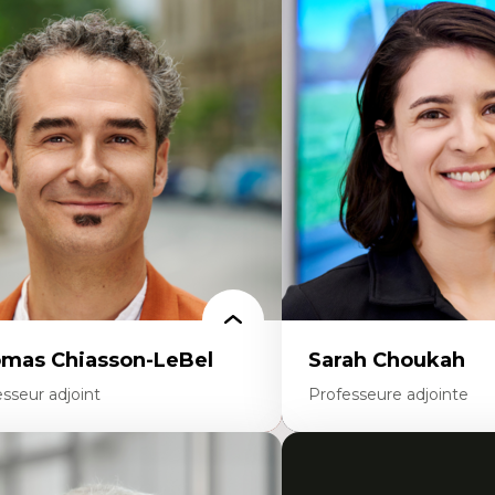
rtises
Expertises
scours sur la ville et représentations
Économie circulaire
squées, formes et usages au Canada
Modèles d’affaires durable
connaissance et représentations des
Histoire des faits économi
mmunautés immigrantes dans l'espace
Gestion durable des ressou
bain
Écologie industrielle
sign architectural et urbain
Aménagement durable du 
trimoine et patrimonialisation
Développement régional
udes postcoloniales et décolonisation des
Coopératives
voirs
Télétravail en milieu rura
Transition socio-écologiq
mas Chiasson-LeBel
Sarah Choukah
sseur adjoint
Professeure adjointe
rtises
Expertises