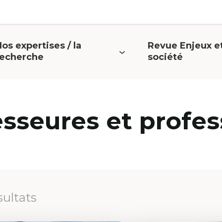
os expertises / la
Revue Enjeux e
uvrir
Ouvrir
recherche
société
e
le
menu
menu
esseures et profes
sultats