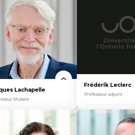
éories du développement
Démocratisation des nouv
onomie politique comparée
technologies et biotechno
ites économiques
Données ouvertes
ciologie économique
Bioart, programmation et
tractivisme
créatives
sses sociales
Histoire sociale et culturell
uvements sociaux
technologies numériques
éories de l’État
Résistances et droits num
Internet des objets
Métavers
Problématiques relatives à 
artificielle, l’apprentissag
hautes technologies
Féminismes et nouvelles t
Frédérik Leclerc
ques Lachapelle
Professeur adjoint
sseur titulaire
Expertises
rtises
Théories et pratiques de l
toire de l'architecture et de la ville,
Urbanisme durable
tamment au Canada
Histoire de l’urbanisme