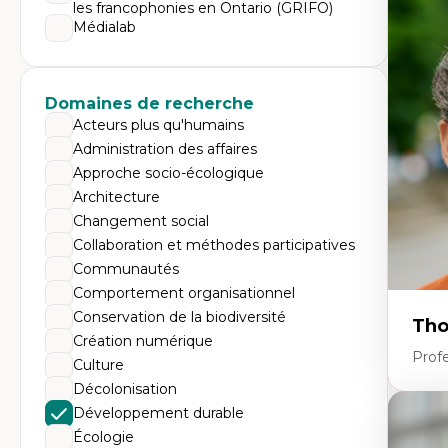
Expe
les francophonies en Ontario (GRIFO)
Médialab
Di
Mo
Re
co
ur
Domaines de recherche
De
Acteurs plus qu'humains
Pa
Ét
Administration des affaires
sa
Approche socio-écologique
Architecture
Changement social
Collaboration et méthodes participatives
Communautés
Comportement organisationnel
Conservation de la biodiversité
Tho
Création numérique
Profe
Culture
Décolonisation
Développement durable
Expe
Écologie