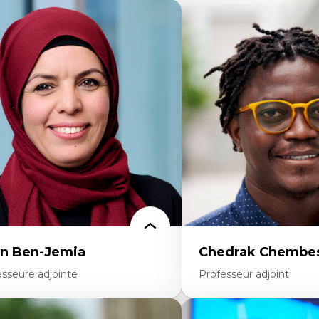
n Ben-Jemia
Chedrak Chembes
esseure adjointe
Professeur adjoint