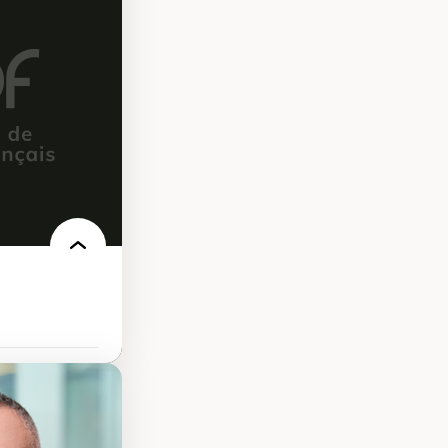
elles
logies
 électronique
e des
ériques
l’intelligence
e machine et les
echnologies
’urbanisme