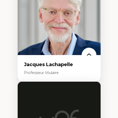
créatives
Histoire sociale et culturelle des
technologies numériques
Résistances et droits numériques
Internet des objets
Métavers
Problématiques relatives à l’intelligence
artificielle, l’apprentissage machine et les
hautes technologies
Féminismes et nouvelles technologies
Jacques Lachapelle
Professeur titulaire
Expertises
Histoire de l'architecture et de la ville,
notamment au Canada
Théorie et pratiques en conservation de
l'environnement bâti
Conception de projet en milieu existant