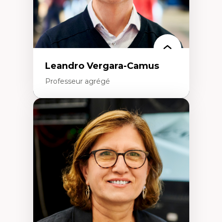
Méthodologies qualitatives
Leandro Vergara-Camus
Professeur agrégé
Expertises
Amérique latine
Théories du développement et
développement alternatif
Théories de l’État
Développement durable
Économie politique
Théories marxistes
Mouvements sociaux
Transition énergétique
Énergies renouvelables