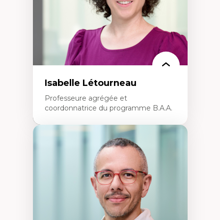
Isabelle Létourneau
Professeure agrégée et
coordonnatrice du programme B.A.A.
Expertises
Conciliation travail-vie personnelle
Gestion des ressources humaines
(attraction et fidélisation de la main-
d’œuvre)
Responsabilité sociale des organisations
Interventions organisationnelles
Comportement organisationnel
(mobilisation au travail)
Recherche qualitative