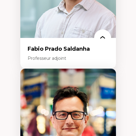
Éthique des affaires
Fabio Prado Saldanha
Professeur adjoint
Expertises
Innovation sociale
Technologies sociales
Entrepreneuriat social et collectif
Approches critiques et décoloniales
Discours, récits et narratologie en
management
Transformation socioéconomique des
communautés marginalisées
Politiques d’inclusion et économie solidaire
Études organisationnelles critiques
Créativité et management culturel