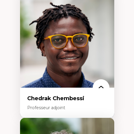
Expertises
Discours sur la ville et représentations
Mosquées, formes et usages au Canada
Reconnaissance et représentations des
communautés immigrantes dans l'espace
urbain
Design architectural et urbain
Patrimoine et patrimonialisation
Études postcoloniales et décolonisation des
savoirs
Chedrak Chembessi
Professeur adjoint
Expertises