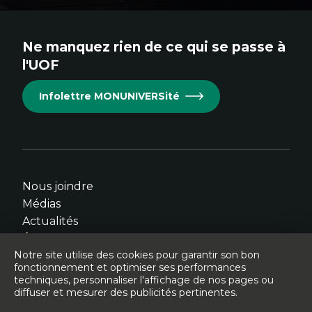
immersifs
au
au
au
au
au
site.
site.
site.
site.
site.
Ne manquez rien de ce qui se passe à
Cet
Cet
Cet
Cet
Cet
l'UOF
hyperlien
hyperlien
hyperlien
hyperlien
hyperlien
s'ouvrira
s'ouvrira
s'ouvrira
s'ouvrira
s'ouvrira
Infolettre MONUNIVERSité
dans
dans
dans
dans
dans
une
une
une
une
une
nouvelle
nouvelle
nouvelle
nouvelle
nouvelle
fenêtre.
fenêtre.
fenêtre.
fenêtre.
fenêtre.
Nous joindre
Médias
Actualités
Événements
Notre site utilise des cookies pour garantir son bon
fonctionnement et optimiser ses performances
techniques, personnaliser l'affichage de nos pages ou
diffuser et mesurer des publicités pertinentes.
© Université de l'Ontario français - 2026