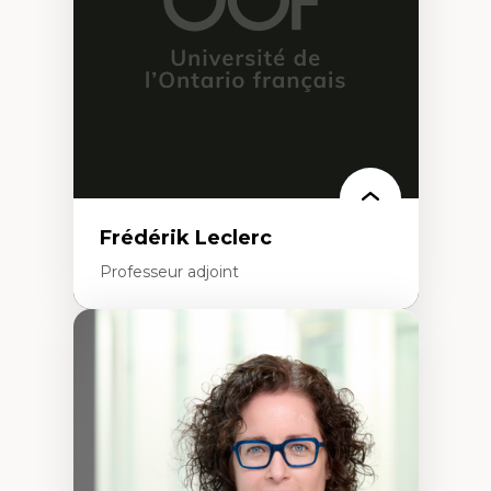
Analyse critique en architecture et
enseignement du design architectural et
urbain
Frédérik Leclerc
Professeur adjoint
Expertises
Théories et pratiques de l’urbanisme
Urbanisme durable
Histoire de l’urbanisme
Théories sur la
territorialité/territorialisation