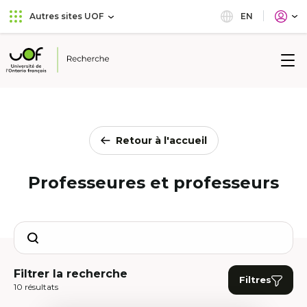
Aller
Passer
EN
Autres sites UOF
au
au
menu
contenu
principal
Université
de
l'Ontario
français
Retour à l'accueil
Professeures et professeurs
Search
Filtrer la recherche
Filtres
10 résultats