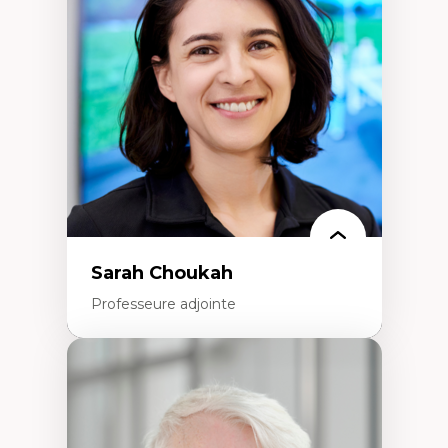
Élites économiques
Sociologie économique
Extractivisme
Classes sociales
Mouvements sociaux
Théories de l’État
Sarah Choukah
Professeure adjointe
Expertises
Démocratisation des nouvelles
technologies et biotechnologies
Données ouvertes
Bioart, programmation et électronique