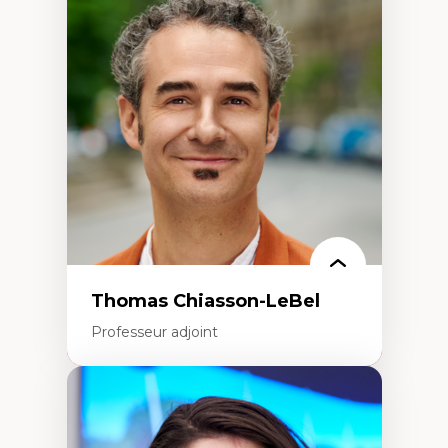
Économie circulaire
Modèles d’affaires durables
Histoire des faits économiques
Gestion durable des ressources naturelles
Écologie industrielle
Aménagement durable du territoire
Développement régional
Coopératives
Télétravail en milieu rural francophone
Transition socio-écologique
Thomas Chiasson-LeBel
Professeur adjoint
Expertises
Théories du développement
Économie politique comparée