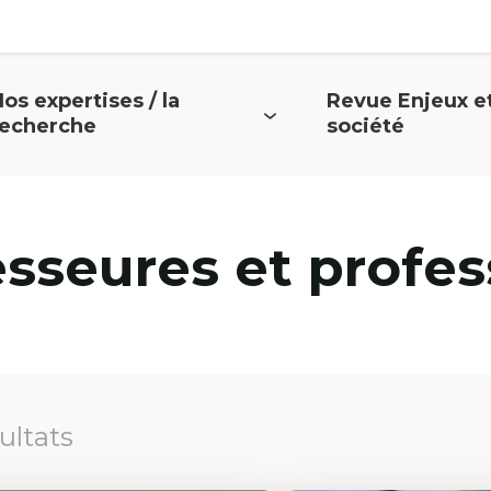
os expertises / la
Revue Enjeux e
uvrir
Ouvrir
recherche
société
e
le
menu
menu
esseures et profes
sultats