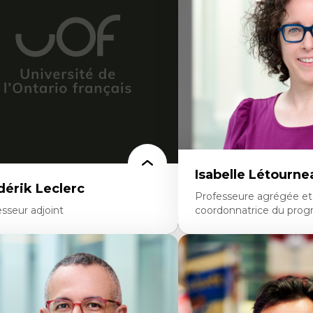
nnées ouvertes
Théorie et pratiques en co
oart, programmation et électronique
l'environnement bâti
éatives
Conception de projet en m
toire sociale et culturelle des
Analyse critique en archit
chnologies numériques
enseignement du design ar
sistances et droits numériques
urbain
ternet des objets
tavers
oblématiques relatives à l’intelligence
ificielle, l’apprentissage machine et les
utes technologies
minismes et nouvelles technologies
Isabelle Létourne
dérik Leclerc
Professeure agrégée et
sseur adjoint
coordonnatrice du prog
rtises
Expertises
éories et pratiques de l’urbanisme
Conciliation travail-vie pe
banisme durable
Gestion des ressources h
stoire de l’urbanisme
(attraction et fidélisation
éories sur la
d’œuvre)