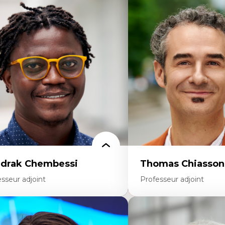
rtises
Expertises
thodes de recherche
Discours sur la ville et re
teurs plus qu'humains
Mosquées, formes et usag
proches socio-écologiques
Reconnaissance et représe
nservation de la biodiversité
communautés immigrante
llaboration et méthodes participatives
urbain
udes des sciences
Design architectural et u
lations humain-environnement
Patrimoine et patrimonial
ansdisciplinarité
Études postcoloniales et d
savoirs
drak Chembessi
Thomas Chiasson
sseur adjoint
Professeur adjoint
rtises
Expertises