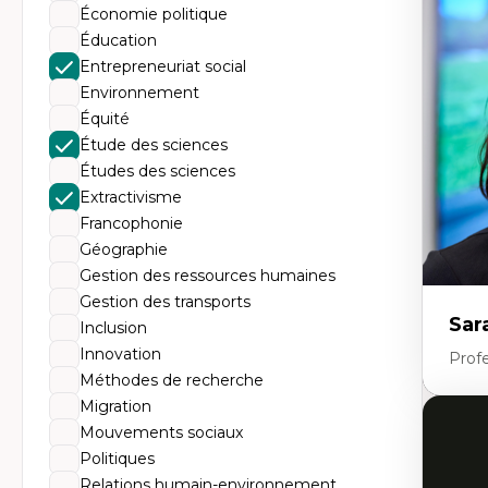
Éc
Économie politique
Mo
Hi
Éducation
Ge
Entrepreneuriat social
Éc
Am
Environnement
Dé
Équité
Co
Té
Étude des sciences
Tr
Études des sciences
Extractivisme
Francophonie
Géographie
Gestion des ressources humaines
Gestion des transports
Sar
Inclusion
Innovation
Prof
Méthodes de recherche
Migration
Expe
Mouvements sociaux
Politiques
Dé
te
Relations humain-environnement