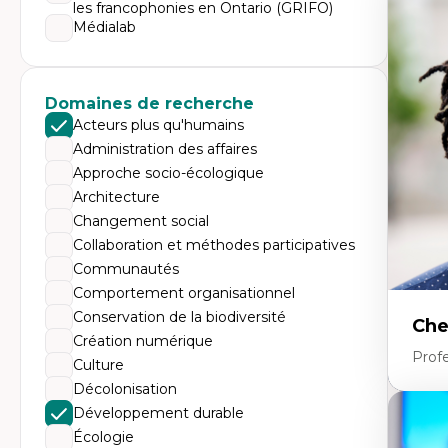
Expe
les francophonies en Ontario (GRIFO)
Médialab
Mé
Ac
Ap
Co
Co
Domaines de recherche
Ét
Acteurs plus qu'humains
Re
Tr
Administration des affaires
Approche socio-écologique
Architecture
Changement social
Collaboration et méthodes participatives
Communautés
Comportement organisationnel
Conservation de la biodiversité
Che
Création numérique
Profe
Culture
Décolonisation
Développement durable
Expe
Écologie