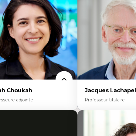
onomie circulaire
Théories du développeme
dèles d’affaires durables
Économie politique comp
stoire des faits économiques
Élites économiques
stion durable des ressources naturelles
Sociologie économique
ologie industrielle
Extractivisme
énagement durable du territoire
Classes sociales
veloppement régional
Mouvements sociaux
opératives
Théories de l’État
létravail en milieu rural francophone
ansition socio-écologique
ah Choukah
Jacques Lachapel
esseure adjointe
Professeur titulaire
rtises
Expertises
mocratisation des nouvelles
Histoire de l'architecture et
chnologies et biotechnologies
notamment au Canada