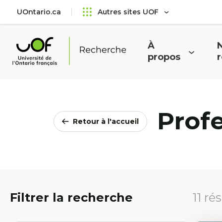
Aller
Passer
UOntario.ca
Autres sites UOF
au
au
menu
contenu
principal
À
N
Ouvrir
O
propos
Université
le
l
de
menu
l'Ontario
français
Prof
Retour à l'accueil
Filtrer la recherche
11 ré