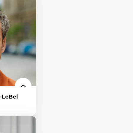
présentations
es au Canada
ntations des
s dans l'espace
rbain
isation
écolonisation des
-LeBel