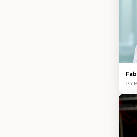
ter
Fab
Profe
Expe
In
Te
En
Ap
Di
m