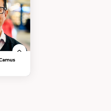
 organisations
nelles
ionnel
-Camus
t et