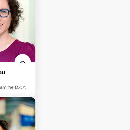
nservation de
ilieu existant
ecture et
chitectural et
au
ramme B.A.A.
rsonnelle
umaines
 de la main-