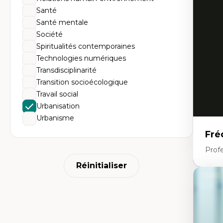
Do
Santé
Bi
cr
Santé mentale
His
Société
te
Ré
Spiritualités contemporaines
In
Technologies numériques
Mé
Pr
Transdisciplinarité
art
Transition socioécologique
ha
Fé
Travail social
Urbanisation
Urbanisme
Fré
Profe
Réinitialiser
Expe
Th
Ur
Hi
Th