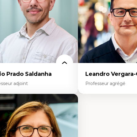
ritorialité/territorialisation
Responsabilité sociale des
Interventions organisation
Comportement organisat
(mobilisation au travail)
Recherche qualitative
Éthique des affaires
io Prado Saldanha
Leandro Vergara
sseur adjoint
Professeur agrégé
rtises
Expertises
novation sociale
Amérique latine
chnologies sociales
Théories du développemen
trepreneuriat social et collectif
développement alternatif
proches critiques et décoloniales
Théories de l’État
scours, récits et narratologie en
Développement durable
anagement
Économie politique