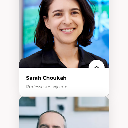
Élites économiques
Sociologie économique
Extractivisme
Classes sociales
Mouvements sociaux
Théories de l’État
Sarah Choukah
Professeure adjointe
Expertises
Démocratisation des nouvelles
technologies et biotechnologies
Données ouvertes
Bioart, programmation et électronique