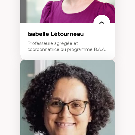
Isabelle Létourneau
Professeure agrégée et
coordonnatrice du programme B.A.A.
Expertises
Conciliation travail-vie personnelle
Gestion des ressources humaines
(attraction et fidélisation de la main-
d’œuvre)
Responsabilité sociale des organisations
Interventions organisationnelles
Comportement organisationnel
(mobilisation au travail)
Recherche qualitative
Éthique des affaires