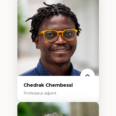
Expertises
Discours sur la ville et représentations
Mosquées, formes et usages au Canada
Reconnaissance et représentations des
communautés immigrantes dans l'espace
urbain
Design architectural et urbain
Patrimoine et patrimonialisation
Études postcoloniales et décolonisation des
savoirs
Chedrak Chembessi
Professeur adjoint
Expertises