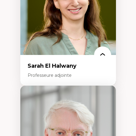
Recherche quantitative et qualitative sur
les auditoires médiatiques
Épistémologie des techniques de recherche
numérique et l’IA
Théorie des droits de la personne
La pensée politique d’Hannah Arendt
La pensée politique à l’ère numérique
Justice internationale et normes
internationales
Sarah El Halwany
Professeure adjointe
Expertises
Les apports pédagogiques des théories de
l'affect, du posthumanisme, du féminisme
dans l'éducation aux sciences
L'apprentissage des sciences/STIM dans une
perspective socioécologique de care
L’insertion professionnelle des
enseignant.e.s