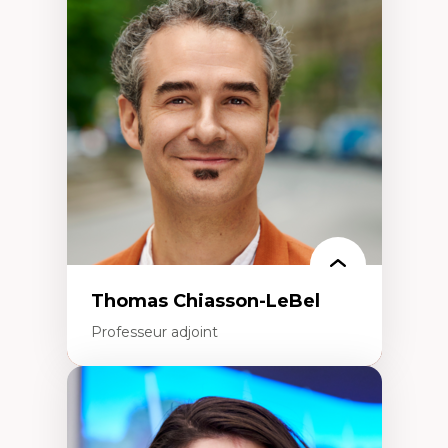
Économie circulaire
Modèles d’affaires durables
Histoire des faits économiques
Gestion durable des ressources naturelles
Écologie industrielle
Aménagement durable du territoire
Développement régional
Coopératives
Télétravail en milieu rural francophone
Transition socio-écologique
Thomas Chiasson-LeBel
Professeur adjoint
Expertises
Théories du développement
Économie politique comparée