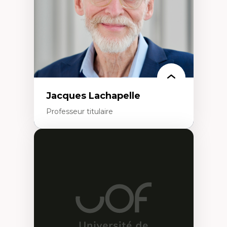
Jacques Lachapelle
Professeur titulaire
Expertises
Histoire de l'architecture et de la ville,
notamment au Canada
Théorie et pratiques en conservation de
l'environnement bâti
Conception de projet en milieu existant
Analyse critique en architecture et
enseignement du design architectural et
urbain