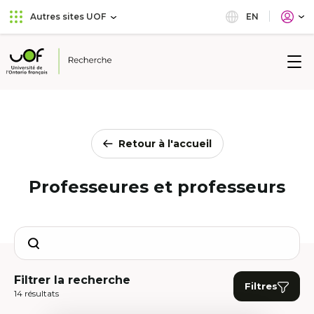
Aller
Passer
EN
Autres sites UOF
au
au
menu
contenu
principal
Université
de
l'Ontario
français
Retour à l'accueil
Professeures et professeurs
Search
Filtrer la recherche
Filtres
14 résultats