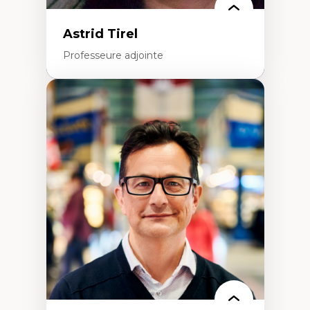
Astrid Tirel
Professeure adjointe
Expertises
Art
Anti-discrimination
Décolonisation de l’enseignement, de la
recherche, des institutions administratives
et syndicales
Pluralisme épistémologique et
francophonie
Culture
Politiques culturelles
Vivre ensemble
Anti-racisme
Anti-sexisme
Pratiques non oppressives