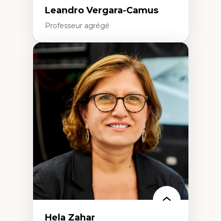
Leandro Vergara-Camus
Professeur agrégé
Expertises
Amérique latine
Théories du développement et
développement alternatif
Théories de l’État
Développement durable
Économie politique
Théories marxistes
Mouvements sociaux
Transition énergétique
Énergies renouvelables
Hela Zahar