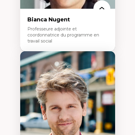
Bianca Nugent
Professeure adjointe et
coordonnatrice du programme en
travail social
Expertises
Travail social, action et justice sociale
Fondements de l’intervention et des
nouvelles pratiques en travail social et en
éducation inclusive
Minorités linguistiques, offre active et
francophonie plurielle en contexte
linguistique minoritaire
Études critiques sur le handicap, la
neurodiversité, l'agentivité et les injustices
épistémiques
Intersectionnalité et réalités 2SLGBTQ+
Méthodes d’interventions et approches
antiraciste, décoloniale, anti-oppressive
Approche interculturelle critique