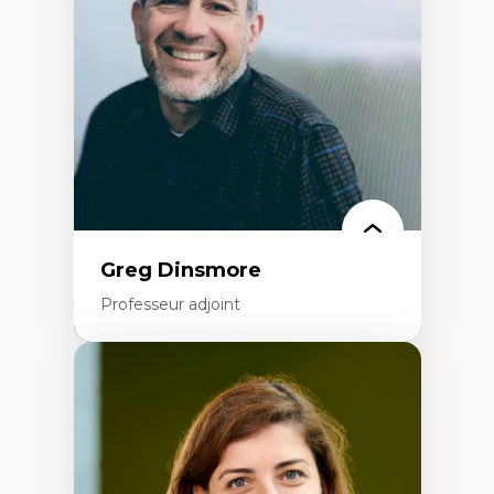
créatives
Histoire sociale et culturelle des
technologies numériques
Résistances et droits numériques
Internet des objets
Métavers
Problématiques relatives à l’intelligence
artificielle, l’apprentissage machine et les
hautes technologies
Féminismes et nouvelles technologies
Greg Dinsmore
Professeur adjoint
Expertises
Fragmentation des auditoires médiatiques
Analyse multi-plateforme des auditoires
médiatiques
Analyse des comportements numériques à
travers les données massives et l’IA