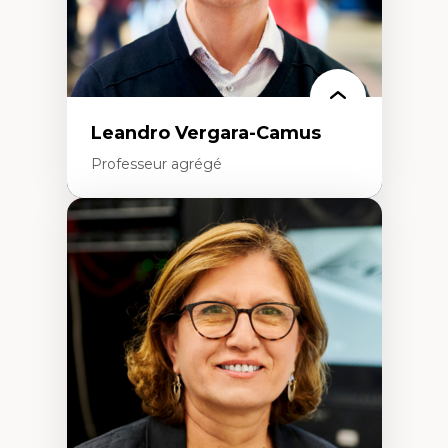
Leandro Vergara-Camus
Professeur agrégé
Expertises
Amérique latine
Théories du développement et
développement alternatif
Théories de l’État
Développement durable
Économie politique
Théories marxistes
Mouvements sociaux
Transition énergétique
Énergies renouvelables