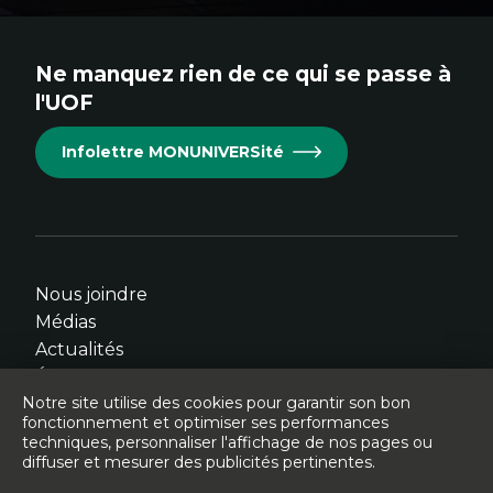
au
au
au
au
au
site.
site.
site.
site.
site.
Ne manquez rien de ce qui se passe à
Cet
Cet
Cet
Cet
Cet
l'UOF
hyperlien
hyperlien
hyperlien
hyperlien
hyperlien
s'ouvrira
s'ouvrira
s'ouvrira
s'ouvrira
s'ouvrira
Infolettre MONUNIVERSité
dans
dans
dans
dans
dans
une
une
une
une
une
nouvelle
nouvelle
nouvelle
nouvelle
nouvelle
fenêtre.
fenêtre.
fenêtre.
fenêtre.
fenêtre.
Nous joindre
Médias
Actualités
Événements
Notre site utilise des cookies pour garantir son bon
fonctionnement et optimiser ses performances
techniques, personnaliser l'affichage de nos pages ou
diffuser et mesurer des publicités pertinentes.
© Université de l'Ontario français - 2026