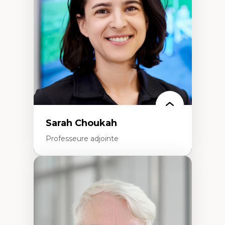
Extractivisme
Classes sociales
Mouvements sociaux
Théories de l’État
Sarah Choukah
Professeure adjointe
Expertises
Démocratisation des nouvelles
technologies et biotechnologies
Données ouvertes
Bioart, programmation et électronique
créatives