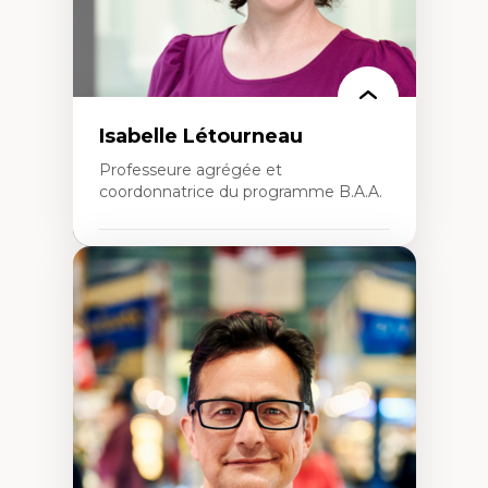
Isabelle Létourneau
Professeure agrégée et
coordonnatrice du programme B.A.A.
Expertises
Conciliation travail-vie personnelle
Gestion des ressources humaines
(attraction et fidélisation de la main-
d’œuvre)
Responsabilité sociale des organisations
Interventions organisationnelles
Comportement organisationnel
(mobilisation au travail)
Recherche qualitative
Éthique des affaires