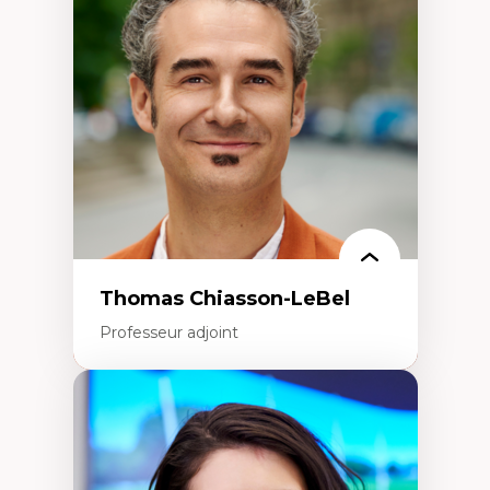
Histoire des faits économiques
Gestion durable des ressources naturelles
Écologie industrielle
Aménagement durable du territoire
Développement régional
Coopératives
Télétravail en milieu rural francophone
Transition socio-écologique
Thomas Chiasson-LeBel
Professeur adjoint
Expertises
Théories du développement
Économie politique comparée
Élites économiques
Sociologie économique