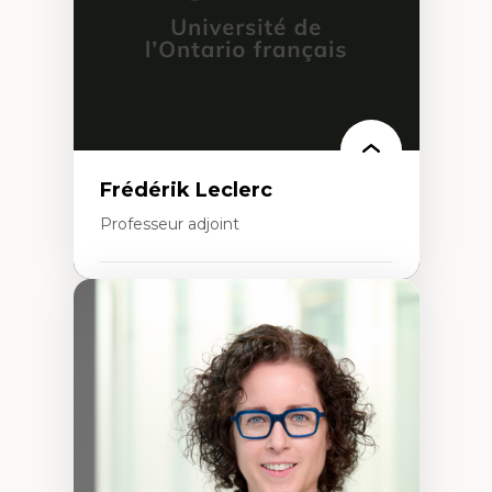
urbain
Frédérik Leclerc
Professeur adjoint
Expertises
Théories et pratiques de l’urbanisme
Urbanisme durable
Histoire de l’urbanisme
Théories sur la
territorialité/territorialisation