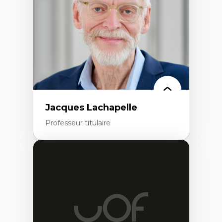
Histoire sociale et culturelle des
technologies numériques
Résistances et droits numériques
Internet des objets
Métavers
Problématiques relatives à l’intelligence
artificielle, l’apprentissage machine et les
hautes technologies
Féminismes et nouvelles technologies
Jacques Lachapelle
Professeur titulaire
Expertises
Histoire de l'architecture et de la ville,
notamment au Canada
Théorie et pratiques en conservation de
l'environnement bâti
Conception de projet en milieu existant
Analyse critique en architecture et
enseignement du design architectural et