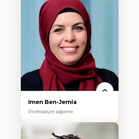
Expertises
Méthodes de recherche
Acteurs plus qu'humains
Approches socio-écologiques
Conservation de la biodiversité
Collaboration et méthodes participatives
Études des sciences
Relations humain-environnement
Transdisciplinarité
Imen Ben-Jemia
Professeure adjointe
Expertises