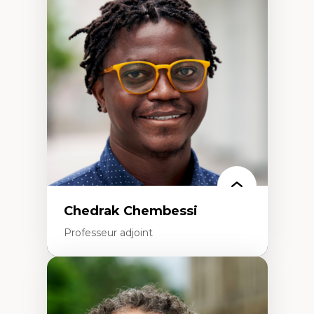
Discours sur la ville et représentations
Mosquées, formes et usages au Canada
Reconnaissance et représentations des
communautés immigrantes dans l'espace
urbain
Design architectural et urbain
Patrimoine et patrimonialisation
Études postcoloniales et décolonisation des
savoirs
Chedrak Chembessi
Professeur adjoint
Expertises
Économie circulaire
Modèles d’affaires durables