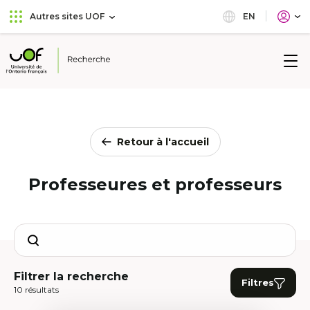
Aller
Passer
EN
Autres sites UOF
au
au
menu
contenu
principal
Université
de
l'Ontario
français
Retour à l'accueil
Professeures et professeurs
Search
Filtrer la recherche
Filtres
10 résultats