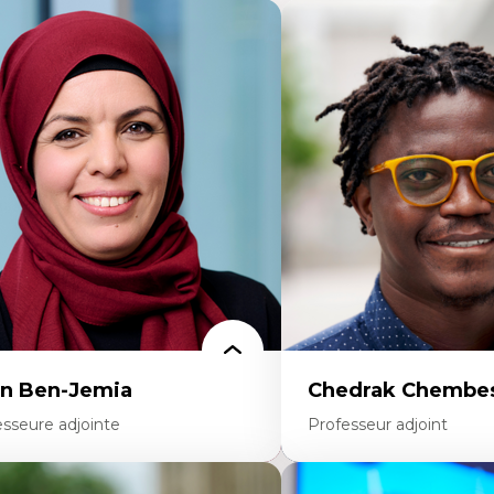
n Ben-Jemia
Chedrak Chembes
esseure adjointe
Professeur adjoint