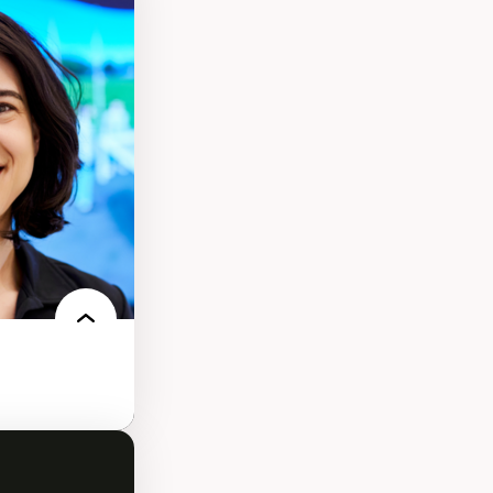
s
ques
rces naturelles
territoire
l francophone
ue