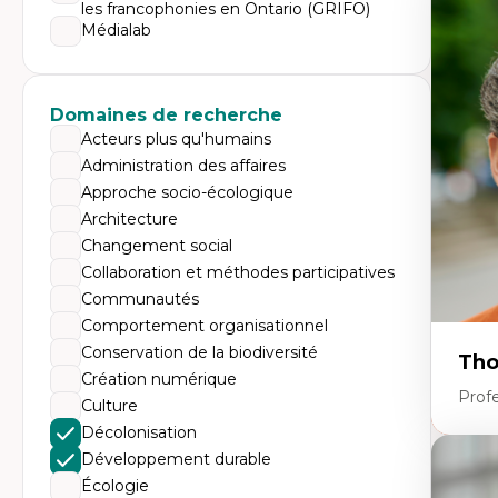
Expe
les francophonies en Ontario (GRIFO)
Médialab
Di
Mo
Re
co
ur
Domaines de recherche
De
Acteurs plus qu'humains
Pa
Ét
Administration des affaires
sa
Approche socio-écologique
Architecture
Changement social
Collaboration et méthodes participatives
Communautés
Comportement organisationnel
Conservation de la biodiversité
Tho
Création numérique
Profe
Culture
Décolonisation
Développement durable
Expe
Écologie