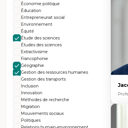
Th
Économie politique
Éc
Él
Éducation
So
Entrepreneuriat social
Ex
Cla
Environnement
Mo
Équité
Th
Étude des sciences
Études des sciences
Extractivisme
Francophonie
Géographie
Gestion des ressources humaines
Gestion des transports
Jac
Inclusion
Innovation
Profe
Méthodes de recherche
Migration
Expe
Mouvements sociaux
Politiques
His
no
Relations humain-environnement