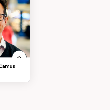
tion
-Camus
t et