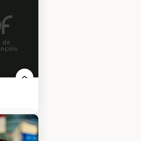
elles
logies
 électronique
e des
ériques
l’intelligence
e machine et les
echnologies
’urbanisme