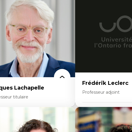
éories du développement
Démocratisation des nouv
onomie politique comparée
technologies et biotechno
ites économiques
Données ouvertes
ciologie économique
Bioart, programmation et
tractivisme
créatives
sses sociales
Histoire sociale et culturell
uvements sociaux
technologies numériques
éories de l’État
Résistances et droits num
Internet des objets
Métavers
Problématiques relatives à 
artificielle, l’apprentissag
hautes technologies
Féminismes et nouvelles t
Frédérik Leclerc
ques Lachapelle
Professeur adjoint
sseur titulaire
Expertises
rtises
Théories et pratiques de l
toire de l'architecture et de la ville,
Urbanisme durable
tamment au Canada
Histoire de l’urbanisme