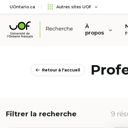
Aller
Passer
UOntario.ca
Autres sites UOF
au
au
menu
contenu
principal
À
N
Ouvrir
O
propos
Université
le
l
de
menu
l'Ontario
français
Prof
Retour à l'accueil
Filtrer la recherche
9 rés