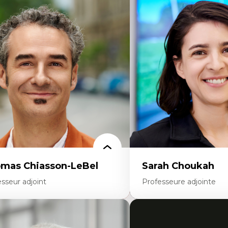
rtises
Expertises
scours sur la ville et représentations
Économie circulaire
squées, formes et usages au Canada
Modèles d’affaires durable
connaissance et représentations des
Histoire des faits économi
mmunautés immigrantes dans l'espace
Gestion durable des ressou
bain
Écologie industrielle
sign architectural et urbain
Aménagement durable du 
trimoine et patrimonialisation
Développement régional
udes postcoloniales et décolonisation des
Coopératives
voirs
Télétravail en milieu rura
Transition socio-écologiq
mas Chiasson-LeBel
Sarah Choukah
sseur adjoint
Professeure adjointe
rtises
Expertises