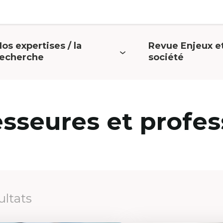
os expertises / la
Revue Enjeux e
uvrir
Ouvrir
recherche
société
e
le
menu
menu
esseures et profes
ultats