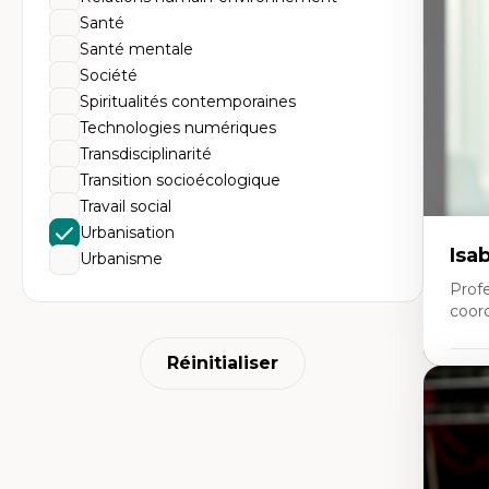
Th
Santé
l'
Co
Santé mentale
An
Société
en
ur
Spiritualités contemporaines
Technologies numériques
Transdisciplinarité
Transition socioécologique
Travail social
Urbanisation
Isa
Urbanisme
Prof
coor
Réinitialiser
Expe
Co
Ge
(at
d’
Re