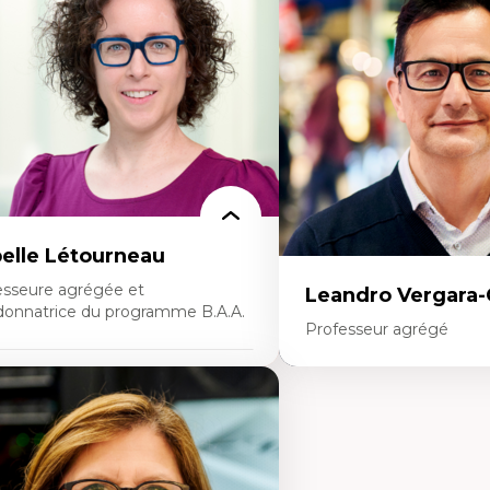
éorie et pratiques en conservation de
Théories sur la
environnement bâti
territorialité/territorialisa
nception de projet en milieu existant
alyse critique en architecture et
seignement du design architectural et
bain
belle Létourneau
esseure agrégée et
Leandro Vergara
donnatrice du programme B.A.A.
Professeur agrégé
rtises
Expertises
nciliation travail-vie personnelle
stion des ressources humaines
Amérique latine
traction et fidélisation de la main-
Théories du développemen
œuvre)
développement alternatif
sponsabilité sociale des organisations
Théories de l’État