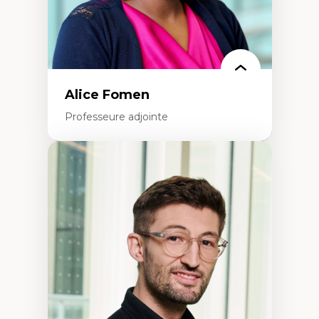
La pensée politique à l’ère numérique
Justice internationale et normes
internationales
Alice Fomen
Professeure adjointe
Expertises
Acceptabilité, acceptation et adoption des
technologies
Technologies d'apprentissage innovantes
Insertion professionnelle du nouveau
personnel enseignant
Construction identitaire en milieu
minoritaire francophone
Technologies éducatives pour la formation
continue