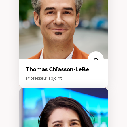
Écologie industrielle
Aménagement durable du territoire
Développement régional
Coopératives
Télétravail en milieu rural francophone
Transition socio-écologique
Thomas Chiasson-LeBel
Professeur adjoint
Expertises
Théories du développement
Économie politique comparée
Élites économiques
Sociologie économique
Extractivisme