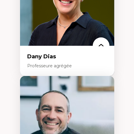
Résistances et droits numériques
Internet des objets
Métavers
Problématiques relatives à l’intelligence
artificielle, l’apprentissage machine et les
hautes technologies
Féminismes et nouvelles technologies
Dany Dias
Professeure agrégée
Expertises
Pédagogies critiques et justice sociale
Éthique relationnelle et sollicitude en
éducation
Décolonisation et autochtonisation de la
formation à l’enseignement
Littératie et didactique du français
Éducation inclusive
Formation à l’enseignement en contexte
francophone minoritaire