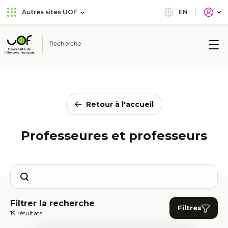
Aller
Passer
EN
Autres sites UOF
au
au
menu
contenu
principal
Université
de
l'Ontario
français
Retour à l'accueil
Professeures et professeurs
Search
Filtrer la recherche
Filtres
19 résultats