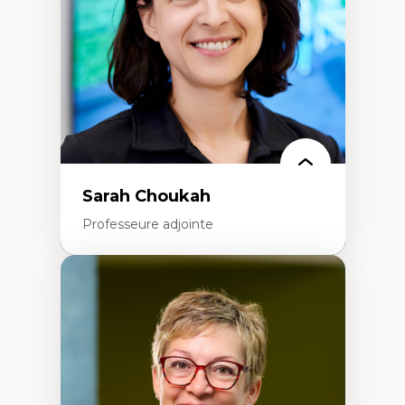
Classes sociales
Mouvements sociaux
Théories de l’État
Sarah Choukah
Professeure adjointe
Expertises
Démocratisation des nouvelles
technologies et biotechnologies
Données ouvertes
Bioart, programmation et électronique
créatives
Histoire sociale et culturelle des
technologies numériques