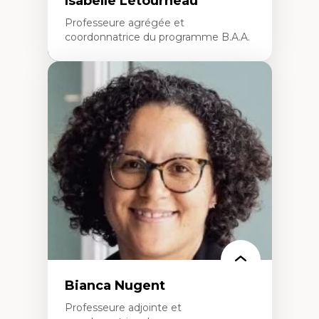
Isabelle Létourneau
Professeure agrégée et
coordonnatrice du programme B.A.A.
Expertises
Conciliation travail-vie personnelle
Gestion des ressources humaines
(attraction et fidélisation de la main-
d’œuvre)
Responsabilité sociale des organisations
Interventions organisationnelles
Comportement organisationnel
(mobilisation au travail)
Recherche qualitative
Éthique des affaires
Bianca Nugent
Professeure adjointe et