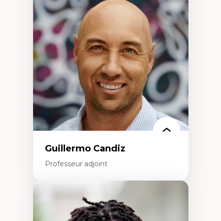
Didactique des sciences – processus
d’enquête et culture scientifique
Éducation en milieu minoritaire –
construction identitaire et conscience
critique
Technologies éducatives – ludification et
programmation pédagogique
La langue dans toutes les matières –
environnement discursif et langage
scientifique
Guillermo Candiz
Professeur adjoint
Expertises
Trajectoires migratoires
Migrations forcées