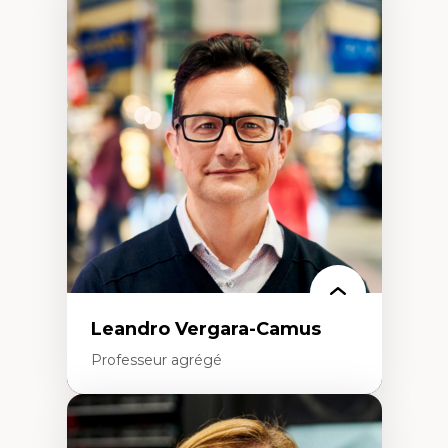
Expertises
Art
Anti-discrimination
Décolonisation de l’enseignement, de la
recherche, des institutions administratives
et syndicales
Pluralisme épistémologique et
francophonie
Culture
Politiques culturelles
Vivre ensemble
Anti-racisme
Anti-sexisme
Pratiques non oppressives
Leandro Vergara-Camus
Professeur agrégé
Expertises