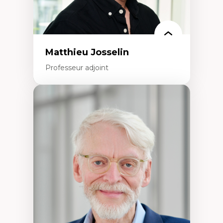
Matthieu Josselin
Professeur adjoint
Expertises
Ethnographie critique des environnements
d’apprentissage des étudiant.e.s
Approche transdisciplinaire des
compétences socioaffectives et
interculturelles
Didactique des langues secondes et
compétence pragmatique
Andragogie
Méthodologies de recherche qualitative