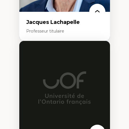
Jacques Lachapelle
Professeur titulaire
Expertises
Histoire de l'architecture et de la ville,
notamment au Canada
Théorie et pratiques en conservation de
l'environnement bâti
Conception de projet en milieu existant
Analyse critique en architecture et
enseignement du design architectural et
urbain