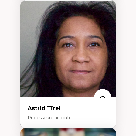
Expertises
Santé mondiale
Femme en contexte de pauvreté
Innovation
Participation citoyenne
Inégalités sociales santé
Migration
Santé de la reproduction
Développement durable
Astrid Tirel
Professeure adjointe