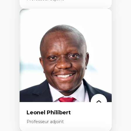
Expertises
Études du jeu vidéo
Fouille de textes
Études postcoloniales
Études critiques des médias
Analyse de données
Études japonaises
Mondialisation
Traduction et localisation
Intelligence artificielle et communication
humain-machine
Leonel Philibert
Professeur adjoint