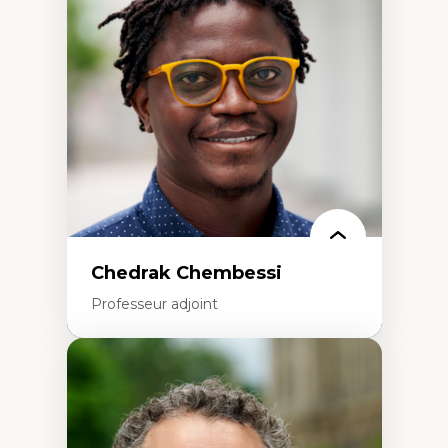
Études des frontières; Enjeux géopolitiques
des migrations
Politiques migratoires
Réfugiés
Demandeurs d’asile
Migrations irrégulières
Migrations temporaires
Migration et changement climatique
Migration et développement
Chedrak Chembessi
Professeur adjoint
Expertises
Économie circulaire
Modèles d’affaires durables
Histoire des faits économiques
Gestion durable des ressources naturelles