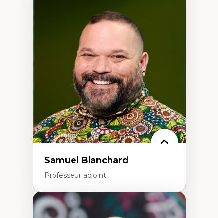
Expertises
Discours sur la ville et représentations
Mosquées, formes et usages au Canada
Reconnaissance et représentations des
communautés immigrantes dans l'espace
urbain
Design architectural et urbain
Patrimoine et patrimonialisation
Études postcoloniales et décolonisation des
savoirs
Samuel Blanchard
Professeur adjoint
Expertises