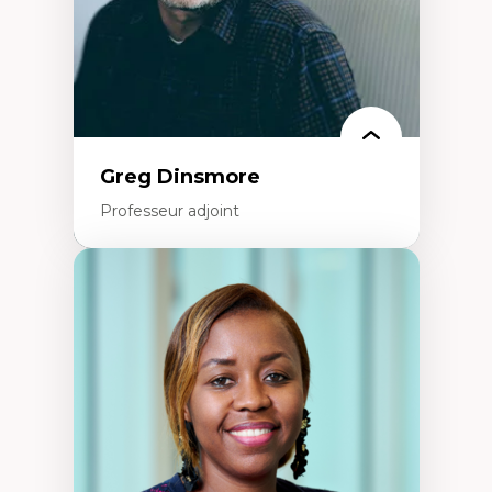
Identité linguistique et culturelle
Recherche-action et approches
participatives
Leadership éducatif et pratiques réflexives
Éducation durable et bien-être en
enseignement
Greg Dinsmore
Professeur adjoint
Expertises
Fragmentation des auditoires médiatiques
Analyse multi-plateforme des auditoires
médiatiques
Analyse des comportements numériques à
travers les données massives et l’IA
Recherche quantitative et qualitative sur
les auditoires médiatiques
Épistémologie des techniques de recherche
numérique et l’IA
Théorie des droits de la personne
La pensée politique d’Hannah Arendt