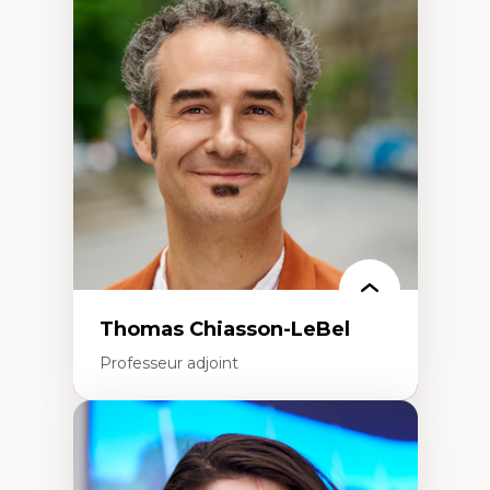
Économie circulaire
Modèles d’affaires durables
Histoire des faits économiques
Gestion durable des ressources naturelles
Écologie industrielle
Aménagement durable du territoire
Développement régional
Coopératives
Télétravail en milieu rural francophone
Transition socio-écologique
Thomas Chiasson-LeBel
Professeur adjoint
Expertises
Théories du développement
Économie politique comparée