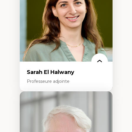
créatives
Histoire sociale et culturelle des
technologies numériques
Résistances et droits numériques
Internet des objets
Métavers
Problématiques relatives à l’intelligence
artificielle, l’apprentissage machine et les
hautes technologies
Féminismes et nouvelles technologies
Sarah El Halwany
Professeure adjointe
Expertises
Les apports pédagogiques des théories de
l'affect, du posthumanisme, du féminisme
dans l'éducation aux sciences
L'apprentissage des sciences/STIM dans une
perspective socioécologique de care