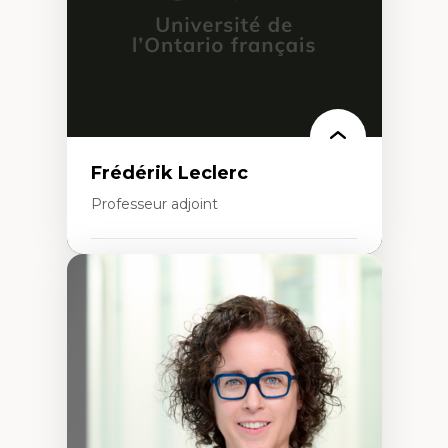
urbain
Frédérik Leclerc
Professeur adjoint
Expertises
Théories et pratiques de l’urbanisme
Urbanisme durable
Histoire de l’urbanisme
Théories sur la
territorialité/territorialisation