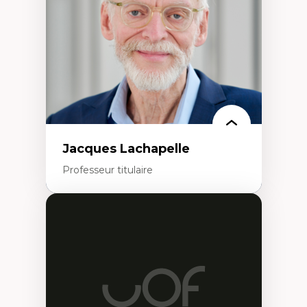
L’insertion professionnelle des
enseignant.e.s
Jacques Lachapelle
Professeur titulaire
Expertises
Histoire de l'architecture et de la ville,
notamment au Canada
Théorie et pratiques en conservation de
l'environnement bâti
Conception de projet en milieu existant
Analyse critique en architecture et
enseignement du design architectural et