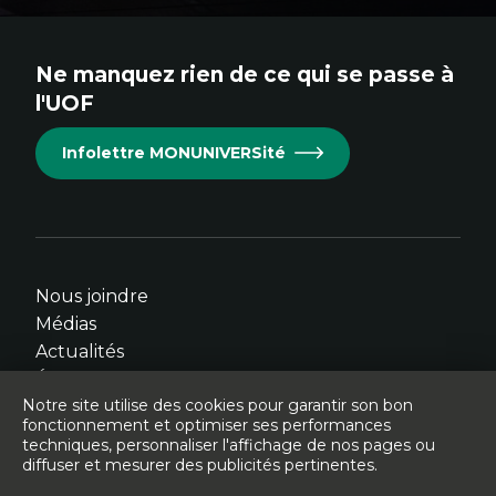
au
au
au
au
au
site.
site.
site.
site.
site.
Ne manquez rien de ce qui se passe à
Cet
Cet
Cet
Cet
Cet
l'UOF
hyperlien
hyperlien
hyperlien
hyperlien
hyperlien
s'ouvrira
s'ouvrira
s'ouvrira
s'ouvrira
s'ouvrira
Infolettre MONUNIVERSité
dans
dans
dans
dans
dans
une
une
une
une
une
nouvelle
nouvelle
nouvelle
nouvelle
nouvelle
fenêtre.
fenêtre.
fenêtre.
fenêtre.
fenêtre.
Nous joindre
Médias
Actualités
Événements
Notre site utilise des cookies pour garantir son bon
fonctionnement et optimiser ses performances
techniques, personnaliser l'affichage de nos pages ou
diffuser et mesurer des publicités pertinentes.
© Université de l'Ontario français - 2026