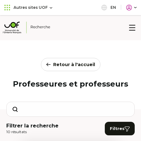
Aller
Passer
EN
Autres sites UOF
au
au
menu
contenu
principal
Université
de
l'Ontario
français
Retour à l'accueil
Professeures et professeurs
Search
Filtrer la recherche
Filtres
10 résultats