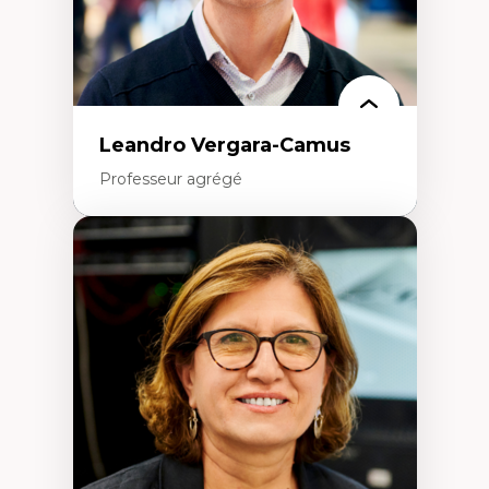
Leandro Vergara-Camus
Professeur agrégé
Expertises
Amérique latine
Théories du développement et
développement alternatif
Théories de l’État
Développement durable
Économie politique
Théories marxistes
Mouvements sociaux
Transition énergétique
Énergies renouvelables