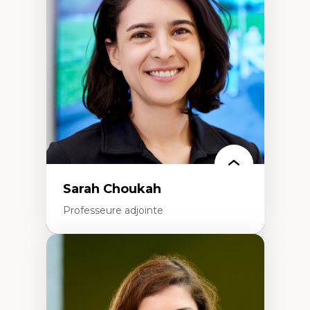
Élites économiques
Sociologie économique
Extractivisme
Classes sociales
Mouvements sociaux
Théories de l’État
Sarah Choukah
Professeure adjointe
Expertises
Démocratisation des nouvelles
technologies et biotechnologies
Données ouvertes
Bioart, programmation et électronique