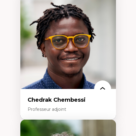
Expertises
Discours sur la ville et représentations
Mosquées, formes et usages au Canada
Reconnaissance et représentations des
communautés immigrantes dans l'espace
urbain
Design architectural et urbain
Patrimoine et patrimonialisation
Études postcoloniales et décolonisation des
savoirs
Chedrak Chembessi
Professeur adjoint
Expertises