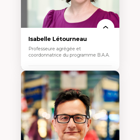
Isabelle Létourneau
Professeure agrégée et
coordonnatrice du programme B.A.A.
Expertises
Conciliation travail-vie personnelle
Gestion des ressources humaines
(attraction et fidélisation de la main-
d’œuvre)
Responsabilité sociale des organisations
Interventions organisationnelles
Comportement organisationnel
(mobilisation au travail)
Recherche qualitative
Éthique des affaires