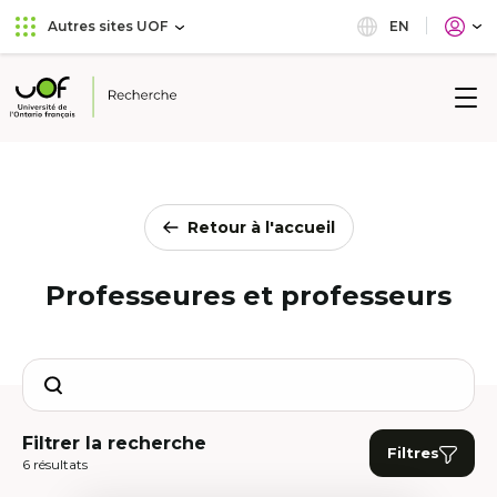
Aller
Passer
EN
Autres sites UOF
au
au
menu
contenu
principal
Université
de
l'Ontario
français
Retour à l'accueil
Professeures et professeurs
Search
Filtrer la recherche
Filtres
6 résultats