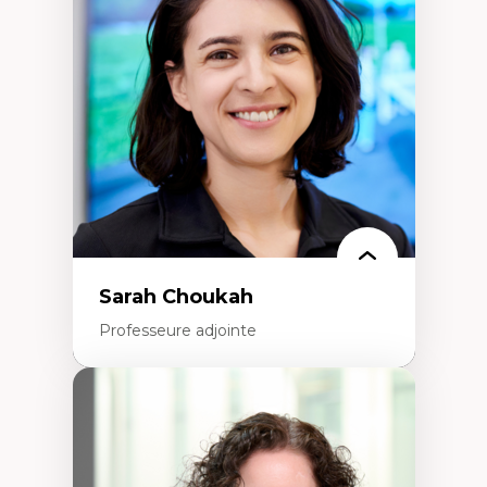
Élites économiques
Sociologie économique
Extractivisme
Classes sociales
Mouvements sociaux
Théories de l’État
Sarah Choukah
Professeure adjointe
Expertises
Démocratisation des nouvelles
technologies et biotechnologies
Données ouvertes
Bioart, programmation et électronique