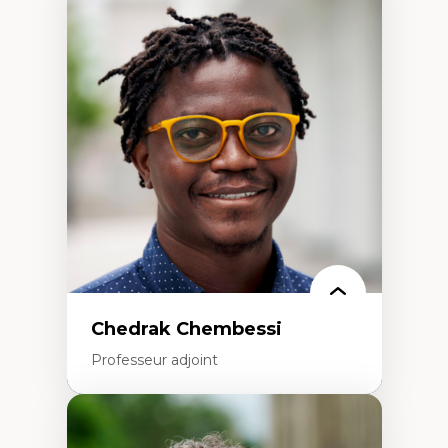
Expertises
Discours sur la ville et représentations
Mosquées, formes et usages au Canada
Reconnaissance et représentations des
communautés immigrantes dans l'espace
urbain
Design architectural et urbain
Patrimoine et patrimonialisation
Études postcoloniales et décolonisation des
savoirs
Chedrak Chembessi
Professeur adjoint
Expertises