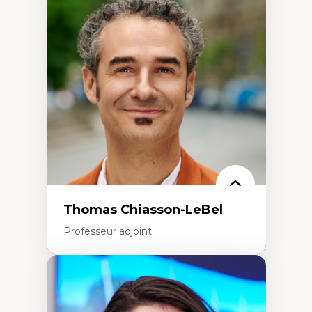
Économie circulaire
Modèles d’affaires durables
Histoire des faits économiques
Gestion durable des ressources naturelles
Écologie industrielle
Aménagement durable du territoire
Développement régional
Coopératives
Télétravail en milieu rural francophone
Transition socio-écologique
Thomas Chiasson-LeBel
Professeur adjoint
Expertises
Théories du développement
Économie politique comparée