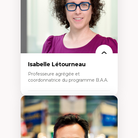
créatives
Histoire sociale et culturelle des
technologies numériques
Résistances et droits numériques
Internet des objets
Métavers
Problématiques relatives à l’intelligence
artificielle, l’apprentissage machine et les
hautes technologies
Féminismes et nouvelles technologies
Isabelle Létourneau
Professeure agrégée et
coordonnatrice du programme B.A.A.
Expertises
Conciliation travail-vie personnelle
Gestion des ressources humaines
(attraction et fidélisation de la main-
d’œuvre)
Responsabilité sociale des organisations
Interventions organisationnelles