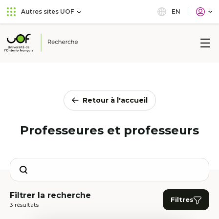
Aller
Passer
EN
Autres sites UOF
au
au
menu
contenu
principal
Université
de
l'Ontario
français
Retour à l'accueil
Professeures et professeurs
Search
Filtrer la recherche
Filtres
3 résultats