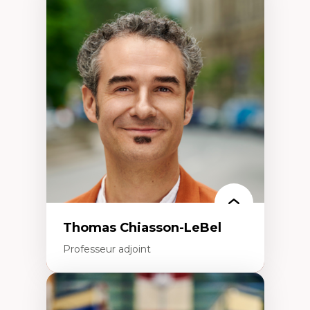
Expertises
Économie circulaire
Modèles d’affaires durables
Histoire des faits économiques
Gestion durable des ressources naturelles
Écologie industrielle
Aménagement durable du territoire
Développement régional
Coopératives
Télétravail en milieu rural francophone
Transition socio-écologique
Thomas Chiasson-LeBel
Professeur adjoint
Expertises