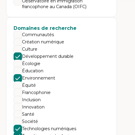
Observatoire en immigration
Expe
francophone au Canada (OIFC)
Dé
te
Do
Bi
Domaines de recherche
cr
His
Communautés
te
Création numérique
Ré
In
Culture
Mé
Développement durable
Pr
art
Écologie
ha
Éducation
Fé
Environnement
Équité
Francophonie
Inclusion
Innovation
Santé
Société
Technologies numériques