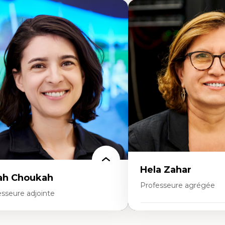
Hela Zahar
ah Choukah
Professeure agrégée
esseure adjointe
Expertises