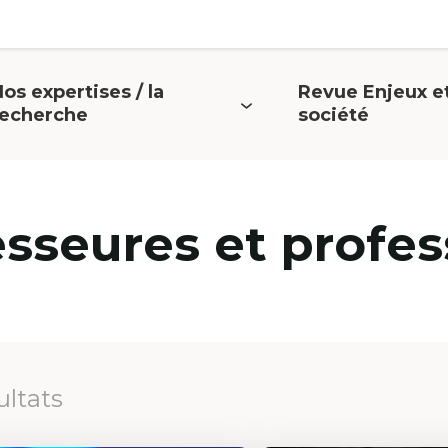
os expertises / la
Revue Enjeux e
uvrir
Ouvrir
recherche
société
e
le
menu
menu
esseures et profes
ultats