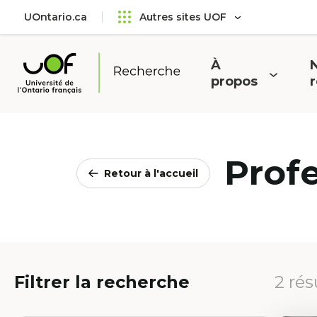
Aller
Passer
UOntario.ca
Autres sites UOF
au
au
menu
contenu
principal
À
N
Ouvrir
O
propos
Université
le
l
de
menu
l'Ontario
français
Prof
Retour à l'accueil
Filtrer la recherche
2 rés