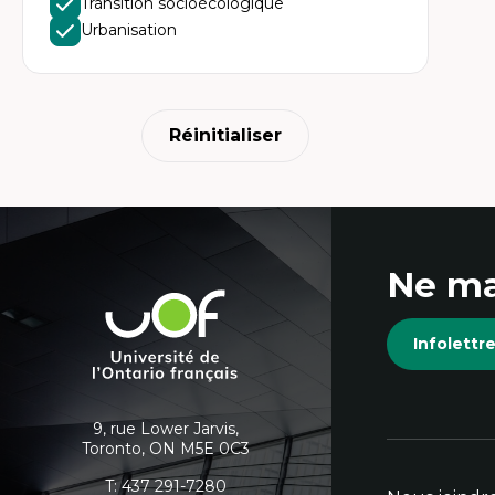
Transition socioécologique
Urbanisation
Réinitialiser
Coordonnées
Ne ma
et
Université
de
informations
Infolett
l'Ontario
français
supplémentaires
9, rue Lower Jarvis,
Toronto, ON M5E 0C3
T:
437 291-7280