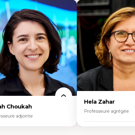
Hela Zahar
ah Choukah
Professeure agrégée
esseure adjointe
Expertises