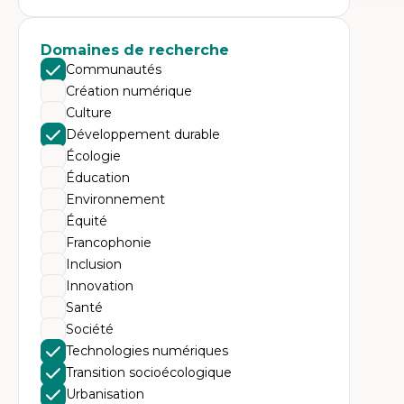
Expe
Dé
te
Domaines de recherche
Do
Communautés
Bi
cr
Création numérique
His
Culture
te
Ré
Développement durable
In
Écologie
Mé
Pr
Éducation
art
Environnement
ha
Fé
Équité
Francophonie
Inclusion
Innovation
Santé
Société
Technologies numériques
Transition socioécologique
Urbanisation