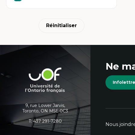
Réinitialiser
Coordonnées
Ne ma
et
Université
de
informations
Infolett
l'Ontario
français
supplémentaires
9, rue Lower Jarvis,
Toronto, ON M5E 0C3
T:
437 291-7280
Nous joindr