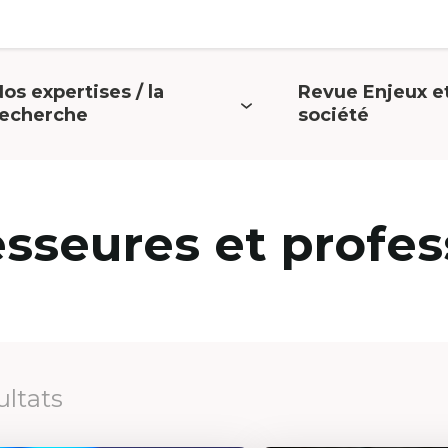
os expertises / la
Revue Enjeux e
uvrir
Ouvrir
recherche
société
e
le
menu
menu
esseures et profes
ultats