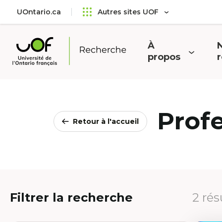
Aller
Passer
UOntario.ca
Autres sites UOF
au
au
menu
contenu
principal
À
N
Ouvrir
O
propos
Université
le
l
de
menu
l'Ontario
français
Prof
Retour à l'accueil
Filtrer la recherche
2 rés