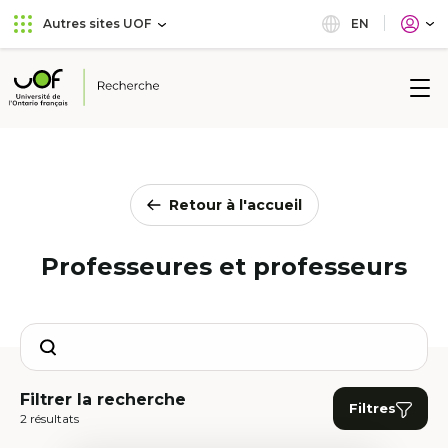
Aller
Passer
EN
Autres sites UOF
au
au
menu
contenu
principal
Université
de
l'Ontario
français
Retour à l'accueil
Professeures et professeurs
Search
Filtrer la recherche
Filtres
2 résultats