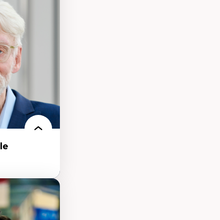
nt
arée
le
 de la ville,