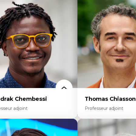
rtises
Expertises
thodes de recherche
Discours sur la ville et re
teurs plus qu'humains
Mosquées, formes et usag
proches socio-écologiques
Reconnaissance et représe
nservation de la biodiversité
communautés immigrante
llaboration et méthodes participatives
urbain
udes des sciences
Design architectural et u
lations humain-environnement
Patrimoine et patrimonial
ansdisciplinarité
Études postcoloniales et d
savoirs
drak Chembessi
Thomas Chiasson
sseur adjoint
Professeur adjoint
rtises
Expertises