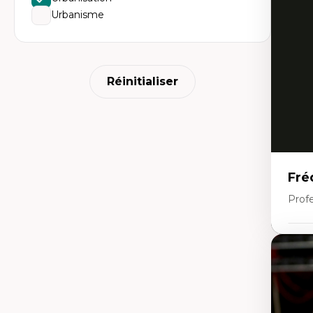
Do
Urbanisme
Bi
cr
His
te
Ré
In
Réinitialiser
Mé
Pr
art
ha
Fé
Fré
Profe
Expe
Th
Ur
Hi
Th
ter