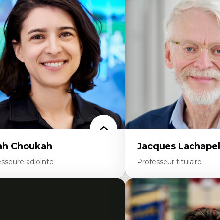
onomie circulaire
Théories du développeme
dèles d’affaires durables
Économie politique comp
stoire des faits économiques
Élites économiques
stion durable des ressources naturelles
Sociologie économique
ologie industrielle
Extractivisme
énagement durable du territoire
Classes sociales
veloppement régional
Mouvements sociaux
opératives
Théories de l’État
létravail en milieu rural francophone
ansition socio-écologique
ah Choukah
Jacques Lachapel
esseure adjointe
Professeur titulaire
rtises
Expertises
mocratisation des nouvelles
Histoire de l'architecture et
chnologies et biotechnologies
notamment au Canada