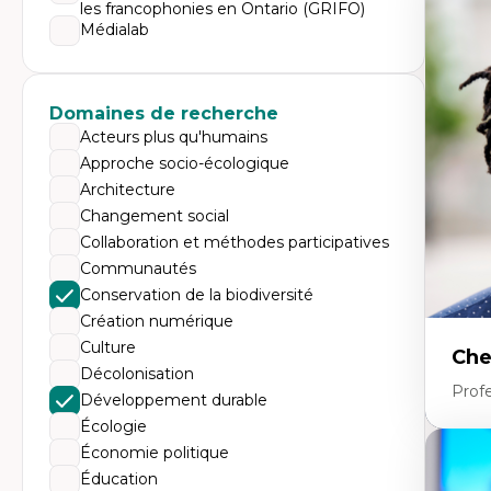
Expe
les francophonies en Ontario (GRIFO)
Médialab
Mé
Ac
Ap
Co
Co
Domaines de recherche
Ét
Acteurs plus qu'humains
Re
Tr
Approche socio-écologique
Architecture
Changement social
Collaboration et méthodes participatives
Communautés
Conservation de la biodiversité
Création numérique
Culture
Che
Décolonisation
Profe
Développement durable
Écologie
Économie politique
Expe
Éducation