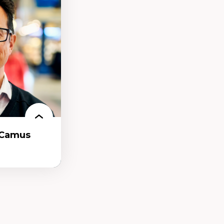
nservation de
ilieu existant
ecture et
chitectural et
-Camus
t et