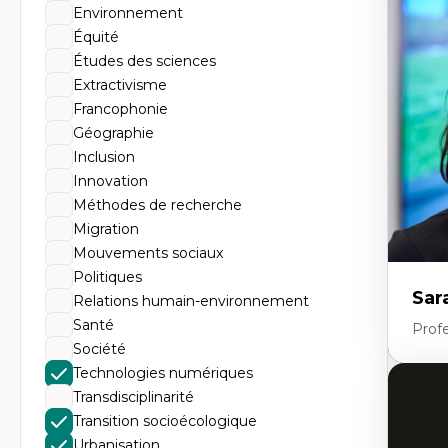
Éc
Environnement
Mo
Hi
Équité
Ge
Études des sciences
Éc
Am
Extractivisme
Dé
Francophonie
Co
Té
Géographie
Tr
Inclusion
Innovation
Méthodes de recherche
Migration
Mouvements sociaux
Politiques
Sar
Relations humain-environnement
Santé
Prof
Société
Technologies numériques
Expe
Transdisciplinarité
Transition socioécologique
Dé
te
Urbanisation