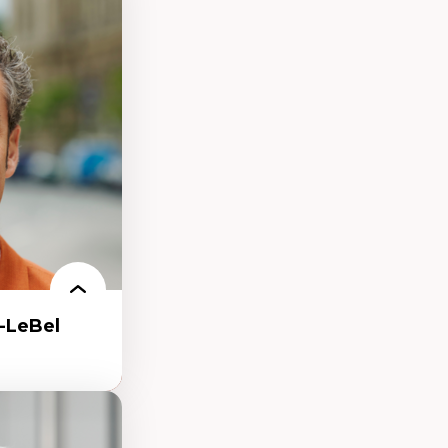
présentations
es au Canada
ntations des
s dans l'espace
rbain
isation
écolonisation des
-LeBel