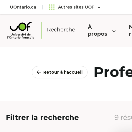
Aller
Passer
UOntario.ca
Autres sites UOF
au
au
menu
contenu
principal
À
N
Ouvrir
O
propos
Université
le
l
de
menu
l'Ontario
français
Prof
Retour à l'accueil
Filtrer la recherche
9 rés