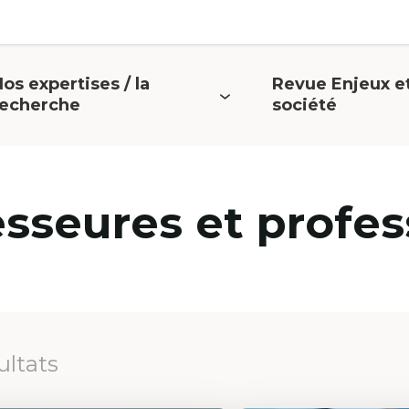
os expertises / la
Revue Enjeux e
uvrir
Ouvrir
recherche
société
e
le
menu
menu
esseures et profes
ultats