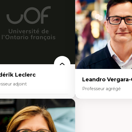
nnées ouvertes
Théorie et pratiques en co
oart, programmation et électronique
l'environnement bâti
éatives
Conception de projet en m
toire sociale et culturelle des
Analyse critique en archit
chnologies numériques
enseignement du design ar
sistances et droits numériques
urbain
ternet des objets
tavers
oblématiques relatives à l’intelligence
ificielle, l’apprentissage machine et les
utes technologies
minismes et nouvelles technologies
dérik Leclerc
Leandro Vergara
sseur adjoint
Professeur agrégé
rtises
Expertises
éories et pratiques de l’urbanisme
banisme durable
Amérique latine
stoire de l’urbanisme
Théories du développemen
éories sur la
développement alternatif
ritorialité/territorialisation
Théories de l’État