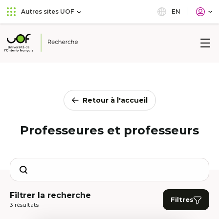
Aller
Passer
EN
Autres sites UOF
au
au
menu
contenu
principal
Université
de
l'Ontario
français
Retour à l'accueil
Professeures et professeurs
Search
Filtrer la recherche
Filtres
3 résultats