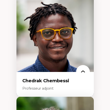
Expertises
Discours sur la ville et représentations
Mosquées, formes et usages au Canada
Reconnaissance et représentations des
communautés immigrantes dans l'espace
urbain
Design architectural et urbain
Patrimoine et patrimonialisation
Études postcoloniales et décolonisation des
savoirs
Chedrak Chembessi
Professeur adjoint
Expertises