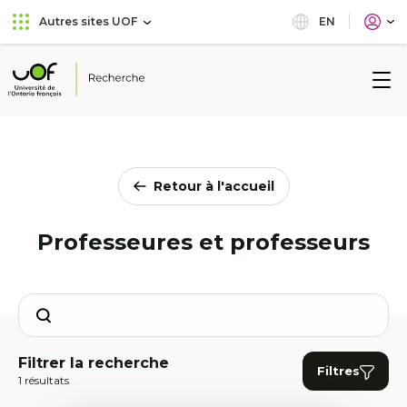
Aller
Passer
EN
Autres sites UOF
au
au
menu
contenu
principal
Université
de
l'Ontario
français
Retour à l'accueil
Professeures et professeurs
Search
Filtrer la recherche
Filtres
1 résultats