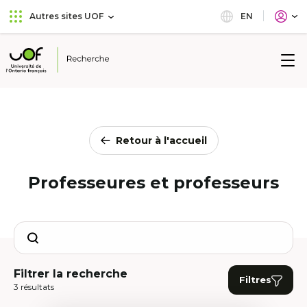
Aller
Passer
EN
Autres sites UOF
au
au
menu
contenu
principal
Université
de
l'Ontario
français
Retour à l'accueil
Professeures et professeurs
Search
Filtrer la recherche
Filtres
3 résultats