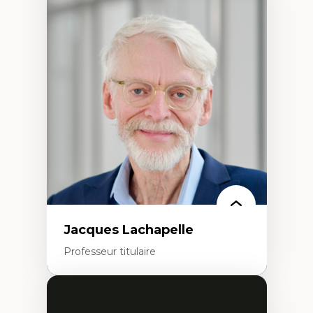
Expertises
Discours sur la ville et représentations
Mosquées, formes et usages au Canada
Reconnaissance et représentations des
communautés immigrantes dans l'espace
urbain
Design architectural et urbain
Patrimoine et patrimonialisation
Études postcoloniales et décolonisation des
savoirs
Jacques Lachapelle
Professeur titulaire
Expertises