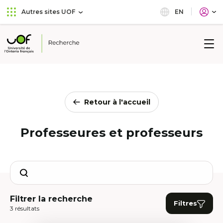
Aller
Passer
EN
Autres sites UOF
au
au
menu
contenu
principal
Université
de
l'Ontario
français
Retour à l'accueil
Professeures et professeurs
Search
Filtrer la recherche
Filtres
3 résultats