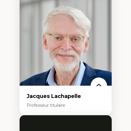
Expertises
Discours sur la ville et représentations
Mosquées, formes et usages au Canada
Reconnaissance et représentations des
communautés immigrantes dans l'espace
urbain
Design architectural et urbain
Patrimoine et patrimonialisation
Études postcoloniales et décolonisation des
savoirs
Jacques Lachapelle
Professeur titulaire
Expertises