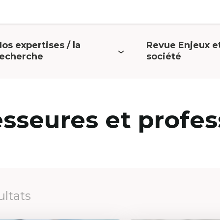
os expertises / la
Revue Enjeux e
uvrir
Ouvrir
recherche
société
e
le
menu
menu
esseures et profes
ultats