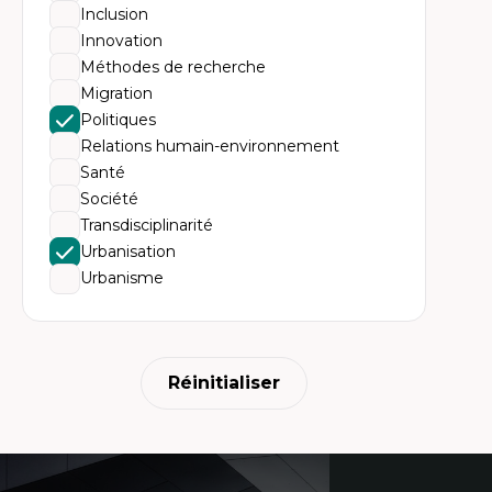
Th
Inclusion
Ur
Hi
Innovation
Th
Méthodes de recherche
ter
Migration
Politiques
Relations humain-environnement
Santé
Société
Transdisciplinarité
Urbanisation
Urbanisme
Réinitialiser
Coordonnées