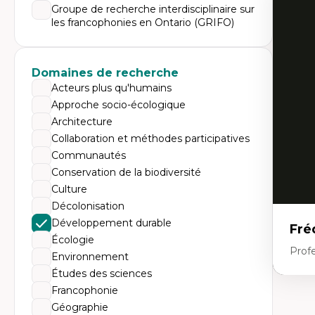
Expe
Groupe de recherche interdisciplinaire sur
les francophonies en Ontario (GRIFO)
Di
Mo
Re
co
ur
Domaines de recherche
De
Acteurs plus qu'humains
Pa
Ét
Approche socio-écologique
sa
Architecture
Collaboration et méthodes participatives
Communautés
Conservation de la biodiversité
Culture
Décolonisation
Développement durable
Fré
Écologie
Profe
Environnement
Études des sciences
Francophonie
Expe
Géographie