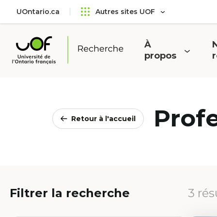
Aller
Passer
UOntario.ca
Autres sites UOF
au
au
menu
contenu
principal
À
N
Ouvrir
O
propos
Université
le
l
de
menu
l'Ontario
français
Prof
Retour à l'accueil
Filtrer la recherche
3 rés