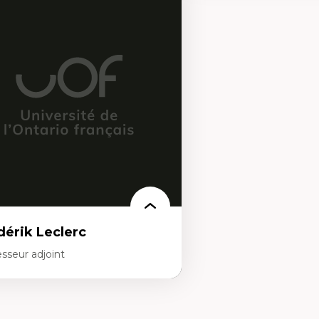
rtises
Expertises
scours sur la ville et représentations
Histoire de l'architecture et
squées, formes et usages au Canada
notamment au Canada
connaissance et représentations des
Théorie et pratiques en co
mmunautés immigrantes dans l'espace
l'environnement bâti
bain
Conception de projet en m
sign architectural et urbain
Analyse critique en archit
trimoine et patrimonialisation
enseignement du design ar
udes postcoloniales et décolonisation des
urbain
voirs
dérik Leclerc
sseur adjoint
rtises