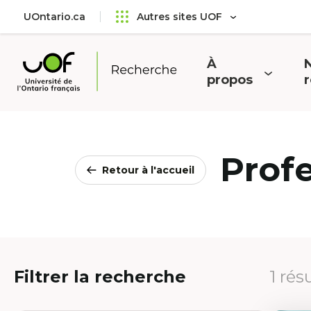
Aller
Passer
UOntario.ca
Autres sites UOF
au
au
menu
contenu
principal
À
N
Ouvrir
O
propos
Université
le
l
de
menu
l'Ontario
français
Prof
Retour à l'accueil
Filtrer la recherche
1 rés