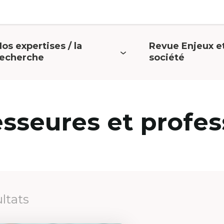
os expertises / la
Revue Enjeux e
uvrir
Ouvrir
recherche
société
e
le
menu
menu
esseures et profes
ultats