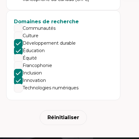
Expe
Ac
te
Te
Domaines de recherche
In
Communautés
pe
Co
Culture
mi
Développement durable
Te
co
Éducation
Équité
Francophonie
Inclusion
Innovation
Technologies numériques
Réinitialiser