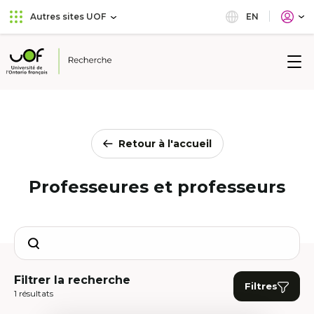
Aller
Passer
EN
Autres sites UOF
au
au
menu
contenu
principal
Université
de
l'Ontario
français
Retour à l'accueil
Professeures et professeurs
Search
Filtrer la recherche
Filtres
1 résultats