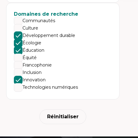
Expe
Ac
Domaines de recherche
te
Te
Communautés
In
Culture
pe
Co
Développement durable
mi
Écologie
Te
co
Éducation
Équité
Francophonie
Inclusion
Innovation
Technologies numériques
Réinitialiser