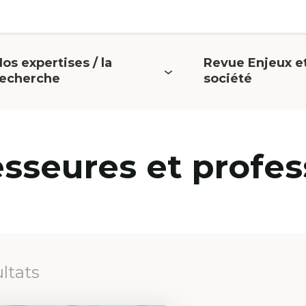
os expertises / la
Revue Enjeux e
uvrir
Ouvrir
recherche
société
e
le
menu
menu
esseures et profes
ultats