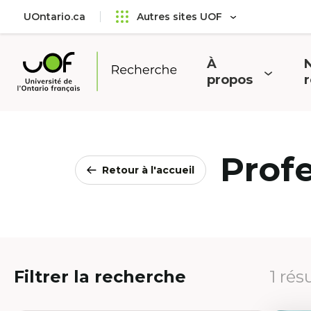
Aller
Passer
UOntario.ca
Autres sites UOF
au
au
menu
contenu
principal
À
N
Ouvrir
O
propos
Université
le
l
de
menu
l'Ontario
français
Prof
Retour à l'accueil
Filtrer la recherche
1 rés