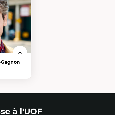
n milieu
our la formation
r-Gagnon
as
se à l'UOF