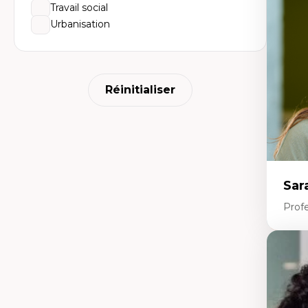
éd
Travail social
Dé
Urbanisation
fo
Li
Éd
Fo
fr
Ide
Réinitialiser
Re
pa
Le
Éd
en
Sar
Prof
Expe
Le
l'
da
L'