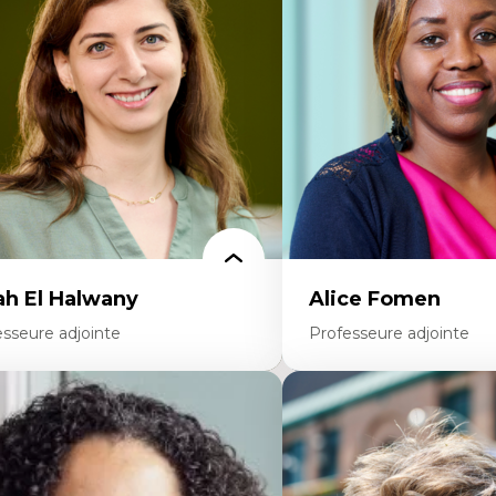
ucation
médiatiques
colonisation et autochtonisation de la
Analyse des comportemen
rmation à l’enseignement
travers les données massive
ttératie et didactique du français
Recherche quantitative et 
ucation inclusive
les auditoires médiatiques
rmation à l’enseignement en contexte
Épistémologie des techniq
ancophone minoritaire
numérique et l’IA
ntité linguistique et culturelle
Théorie des droits de la p
cherche-action et approches
La pensée politique d’Ha
rticipatives
La pensée politique à l’èr
adership éducatif et pratiques réflexives
Justice internationale et
ucation durable et bien-être en
internationales
seignement
ah El Halwany
Alice Fomen
esseure adjointe
Professeure adjointe
rtises
Expertises
s apports pédagogiques des théories de
Acceptabilité, acceptation
affect, du posthumanisme, du féminisme
technologies
ns l'éducation aux sciences
Technologies d'apprentis
apprentissage des sciences/STIM dans une
Insertion professionnelle