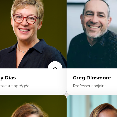
onomie circulaire
Théories du développeme
dèles d’affaires durables
Économie politique comp
stoire des faits économiques
Élites économiques
stion durable des ressources naturelles
Sociologie économique
ologie industrielle
Extractivisme
énagement durable du territoire
Classes sociales
veloppement régional
Mouvements sociaux
opératives
Théories de l’État
létravail en milieu rural francophone
ansition socio-écologique
y Dias
Greg Dinsmore
esseure agrégée
Professeur adjoint
rtises
Expertises
dagogies critiques et justice sociale
Fragmentation des audito
ique relationnelle et sollicitude en
Analyse multi-plateforme 