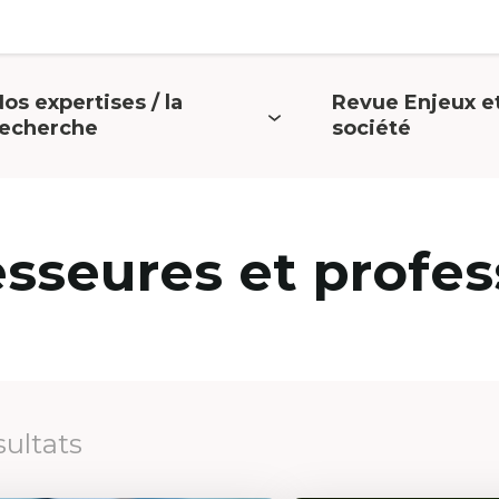
os expertises / la
Revue Enjeux e
uvrir
Ouvrir
recherche
société
e
le
menu
menu
esseures et profes
sultats