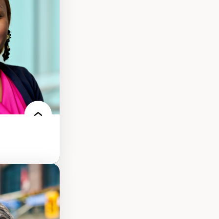
ts numériques à
s et l’IA
qualitative sur
ues de recherche
ersonne
nnah Arendt
e numérique
 normes
 et adoption des
sage innovantes
 du nouveau