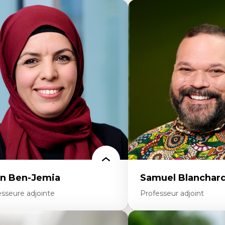
n Ben-Jemia
Samuel Blanchar
esseure adjointe
Professeur adjoint