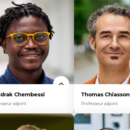
rtises
Expertises
scours sur la ville et représentations
Didactique des sciences – 
squées, formes et usages au Canada
d’enquête et culture scient
connaissance et représentations des
Éducation en milieu minor
mmunautés immigrantes dans l'espace
construction identitaire e
bain
critique
sign architectural et urbain
Technologies éducatives – l
trimoine et patrimonialisation
programmation pédagog
udes postcoloniales et décolonisation des
La langue dans toutes les 
voirs
environnement discursif 
scientifique
drak Chembessi
Thomas Chiasson
sseur adjoint
Professeur adjoint
rtises
Expertises