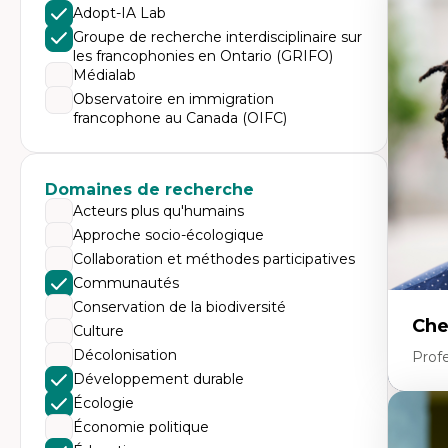
Expe
Adopt-IA Lab
Di
Groupe de recherche interdisciplinaire sur
Mo
les francophonies en Ontario (GRIFO)
Re
Médialab
co
ur
Observatoire en immigration
De
francophone au Canada (OIFC)
Pa
Ét
sa
Domaines de recherche
Acteurs plus qu'humains
Approche socio-écologique
Collaboration et méthodes participatives
Communautés
Conservation de la biodiversité
Che
Culture
Décolonisation
Profe
Développement durable
Écologie
Expe
Économie politique