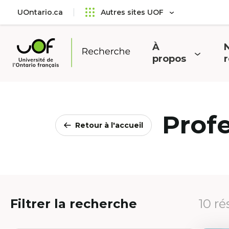
Aller
Passer
UOntario.ca
Autres sites UOF
au
au
menu
contenu
principal
À
N
Ouvrir
O
propos
Université
le
l
de
menu
l'Ontario
français
Prof
Retour à l'accueil
Filtrer la recherche
10 ré