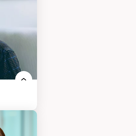
nt
arée
ires médiatiques
des auditoires