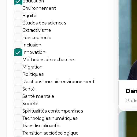
Éducation
Éc
Mo
Environnement
Hi
Équité
Ge
Éc
Études des sciences
Am
Extractivisme
Dé
Co
Francophonie
Té
Inclusion
Tr
Innovation
Méthodes de recherche
Migration
Politiques
Relations humain-environnement
Santé
Dan
Santé mentale
Prof
Société
Spiritualités contemporaines
Technologies numériques
Expe
Transdisciplinarité
Pé
Transition socioécologique
Éth