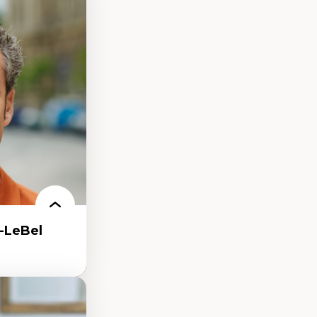
processus
ifique
itaire –
t conscience
udification et
ique
matières –
et langage
-LeBel