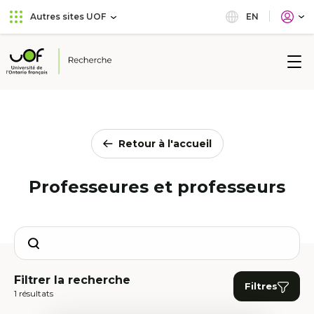
Aller
Passer
EN
Autres sites UOF
au
au
menu
contenu
principal
Université
de
l'Ontario
français
Retour à l'accueil
Professeures et professeurs
Search
Filtrer la recherche
Filtres
1 résultats