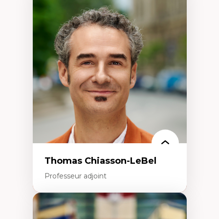
Expertises
Économie circulaire
Modèles d’affaires durables
Histoire des faits économiques
Gestion durable des ressources naturelles
Écologie industrielle
Aménagement durable du territoire
Développement régional
Coopératives
Télétravail en milieu rural francophone
Transition socio-écologique
Thomas Chiasson-LeBel
Professeur adjoint
Expertises