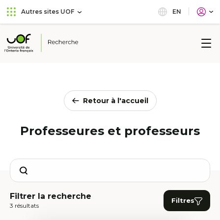
Aller
Passer
EN
Autres sites UOF
au
au
menu
contenu
principal
Université
de
l'Ontario
français
Retour à l'accueil
Professeures et professeurs
Search
Filtrer la recherche
Filtres
3 résultats