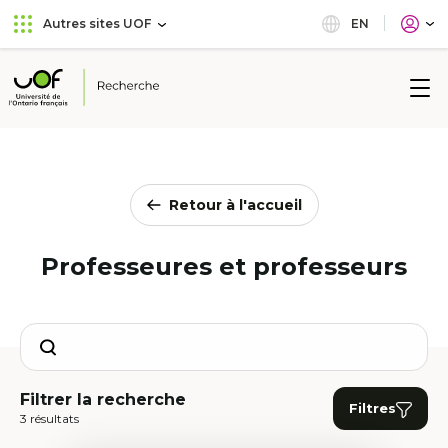
Aller
Passer
EN
Autres sites UOF
au
au
menu
contenu
principal
Université
de
l'Ontario
français
Retour à l'accueil
Professeures et professeurs
Search
Filtrer la recherche
Filtres
3 résultats