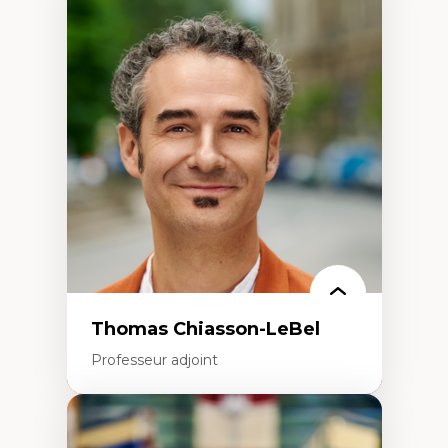
Expertises
Économie circulaire
Modèles d’affaires durables
Histoire des faits économiques
Gestion durable des ressources naturelles
Écologie industrielle
Aménagement durable du territoire
Développement régional
Coopératives
Télétravail en milieu rural francophone
Transition socio-écologique
Thomas Chiasson-LeBel
Professeur adjoint
Expertises