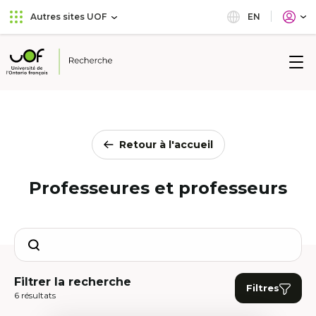
Aller
Passer
EN
Autres sites UOF
au
au
menu
contenu
principal
Université
de
l'Ontario
français
Retour à l'accueil
Professeures et professeurs
Search
Filtrer la recherche
Filtres
6 résultats