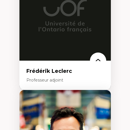
Conception de projet en milieu existant
Analyse critique en architecture et
enseignement du design architectural et
urbain
Frédérik Leclerc
Professeur adjoint
Expertises
Théories et pratiques de l’urbanisme
Urbanisme durable
Histoire de l’urbanisme
Théories sur la
territorialité/territorialisation