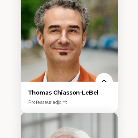
Économie circulaire
Modèles d’affaires durables
Histoire des faits économiques
Gestion durable des ressources naturelles
Écologie industrielle
Aménagement durable du territoire
Développement régional
Coopératives
Télétravail en milieu rural francophone
Transition socio-écologique
Thomas Chiasson-LeBel
Professeur adjoint
Expertises
Théories du développement
Économie politique comparée