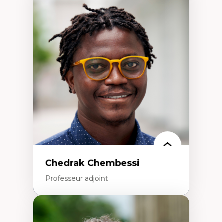
Expertises
Discours sur la ville et représentations
Mosquées, formes et usages au Canada
Reconnaissance et représentations des
communautés immigrantes dans l'espace
urbain
Design architectural et urbain
Patrimoine et patrimonialisation
Études postcoloniales et décolonisation des
savoirs
Chedrak Chembessi
Professeur adjoint
Expertises