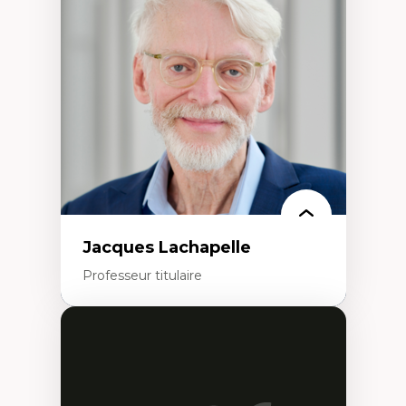
Élites économiques
Sociologie économique
Extractivisme
Classes sociales
Mouvements sociaux
Théories de l’État
Jacques Lachapelle
Professeur titulaire
Expertises
Histoire de l'architecture et de la ville,
notamment au Canada
Théorie et pratiques en conservation de
l'environnement bâti