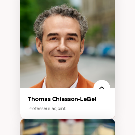
Expertises
Économie circulaire
Modèles d’affaires durables
Histoire des faits économiques
Gestion durable des ressources naturelles
Écologie industrielle
Aménagement durable du territoire
Développement régional
Coopératives
Télétravail en milieu rural francophone
Transition socio-écologique
Thomas Chiasson-LeBel
Professeur adjoint
Expertises