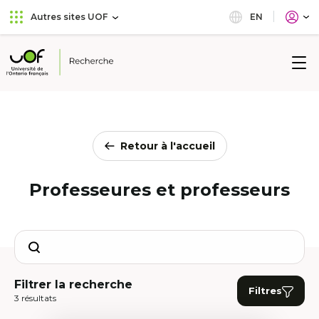
Aller
Passer
EN
Autres sites UOF
au
au
menu
contenu
principal
Université
de
l'Ontario
français
Retour à l'accueil
Professeures et professeurs
Search
Filtrer la recherche
Filtres
3 résultats