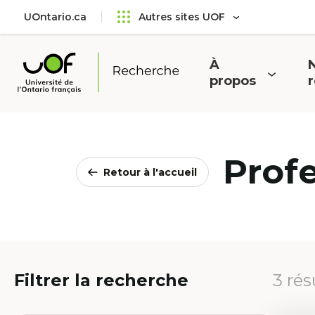
Aller
Passer
UOntario.ca
Autres sites UOF
au
au
menu
contenu
principal
À
N
Ouvrir
O
propos
Université
le
l
de
menu
l'Ontario
français
Prof
Retour à l'accueil
Filtrer la recherche
3 rés