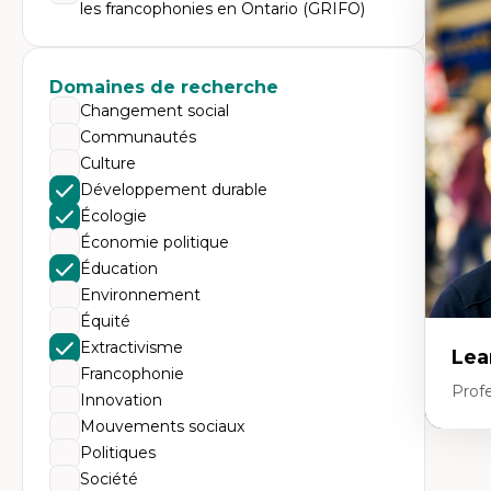
Expe
les francophonies en Ontario (GRIFO)
Éc
Mo
Hi
Domaines de recherche
Ge
Éc
Changement social
Am
Communautés
Dé
Co
Culture
Té
Développement durable
Tr
Écologie
Économie politique
Éducation
Environnement
Équité
Extractivisme
Lea
Francophonie
Prof
Innovation
Mouvements sociaux
Politiques
Expe
Société