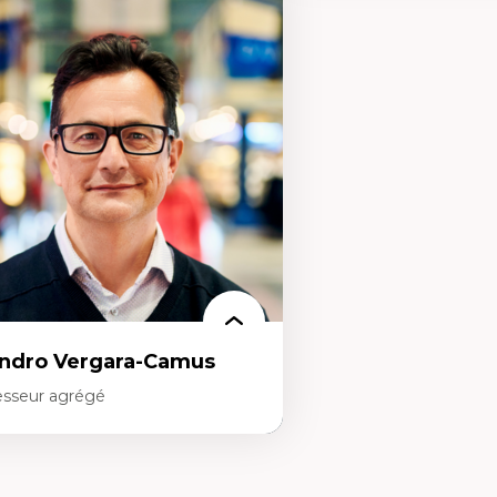
rtises
Expertises
onomie circulaire
Théories du développeme
dèles d’affaires durables
Économie politique comp
stoire des faits économiques
Élites économiques
stion durable des ressources naturelles
Sociologie économique
ologie industrielle
Extractivisme
énagement durable du territoire
Classes sociales
veloppement régional
Mouvements sociaux
opératives
Théories de l’État
létravail en milieu rural francophone
ansition socio-écologique
ndro Vergara-Camus
esseur agrégé
rtises