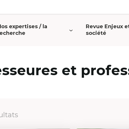
os expertises / la
Revue Enjeux e
uvrir
Ouvrir
recherche
société
e
le
menu
menu
esseures et profes
ultats