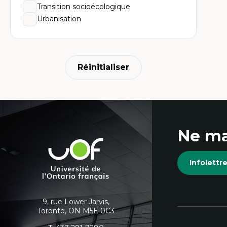
Am
Transition socioécologique
Th
dé
Urbanisation
Th
Dé
Éc
Th
Mo
Réinitialiser
Tr
Én
Coordonnées
Ne ma
et
Université
de
informations
Infolett
l'Ontario
français
supplémentaires
9, rue Lower Jarvis,
Toronto, ON M5E 0C3