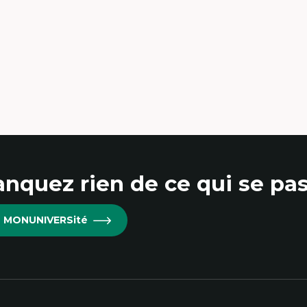
érique latine
éories du développement et
veloppement alternatif
éories de l’État
veloppement durable
onomie politique
éories marxistes
uvements sociaux
ansition énergétique
ergies renouvelables
nquez rien de ce qui se pas
re MONUNIVERSité