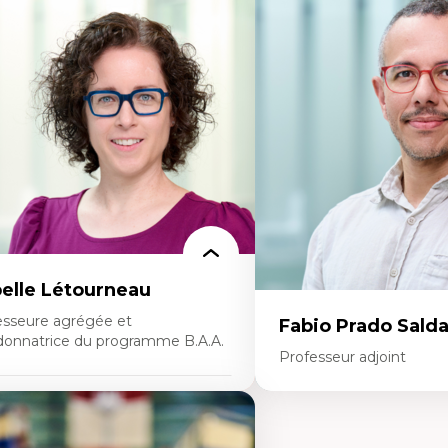
rtises
Expertises
onomie circulaire
Théories du développeme
dèles d’affaires durables
Économie politique comp
stoire des faits économiques
Élites économiques
stion durable des ressources naturelles
Sociologie économique
ologie industrielle
Extractivisme
énagement durable du territoire
Classes sociales
veloppement régional
Mouvements sociaux
opératives
Théories de l’État
létravail en milieu rural francophone
ansition socio-écologique
belle Létourneau
esseure agrégée et
Fabio Prado Sald
donnatrice du programme B.A.A.
Professeur adjoint
rtises
Expertises
nciliation travail-vie personnelle