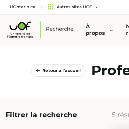
Aller
Passer
UOntario.ca
Autres sites UOF
au
au
menu
contenu
principal
À
N
Ouvrir
O
propos
Université
le
l
de
menu
l'Ontario
français
Prof
Retour à l'accueil
Filtrer la recherche
5 rés