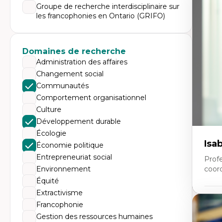
Expe
Groupe de recherche interdisciplinaire sur
les francophonies en Ontario (GRIFO)
Éc
Mo
Hi
Ge
Éc
Domaines de recherche
Am
Administration des affaires
Dé
Co
Changement social
Té
Communautés
Tr
Comportement organisationnel
Culture
Développement durable
Écologie
Isa
Économie politique
Entrepreneuriat social
Prof
Environnement
coor
Équité
Extractivisme
Expe
Francophonie
Co
Gestion des ressources humaines