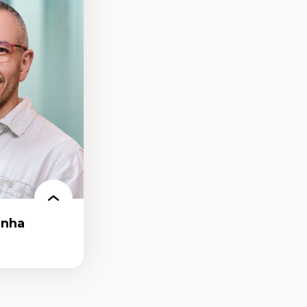
nt
arée
anha