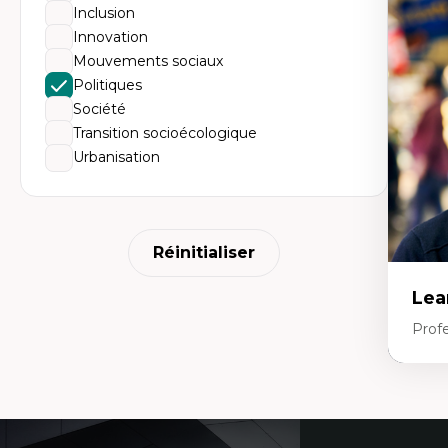
Ge
Inclusion
(at
d’
Innovation
Re
Mouvements sociaux
In
Co
Politiques
(m
Société
Re
Ét
Transition socioécologique
Urbanisation
Réinitialiser
Lea
Prof
Expe
Am
Coordonnées
Th