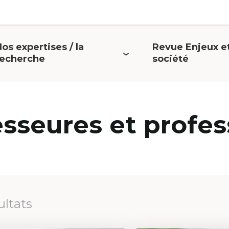
os expertises / la
Revue Enjeux e
uvrir
Ouvrir
recherche
société
e
le
menu
menu
esseures et profes
ultats