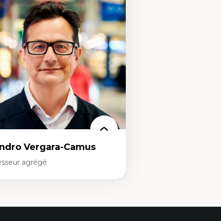
stion des ressources humaines
Innovation sociale
traction et fidélisation de la main-
Technologies sociales
œuvre)
Entrepreneuriat social et c
sponsabilité sociale des organisations
Approches critiques et déc
terventions organisationnelles
Discours, récits et narrato
mportement organisationnel
management
obilisation au travail)
Transformation socioéco
cherche qualitative
communautés marginalis
hique des affaires
Politiques d’inclusion et é
Études organisationnelles 
Créativité et management
Méthodologies qualitative
ndro Vergara-Camus
esseur agrégé
rtises
érique latine
éories du développement et