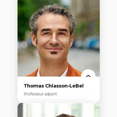
Expertises
Économie circulaire
Modèles d’affaires durables
Histoire des faits économiques
Gestion durable des ressources naturelles
Écologie industrielle
Aménagement durable du territoire
Développement régional
Coopératives
Télétravail en milieu rural francophone
Transition socio-écologique
Thomas Chiasson-LeBel
Professeur adjoint
Expertises