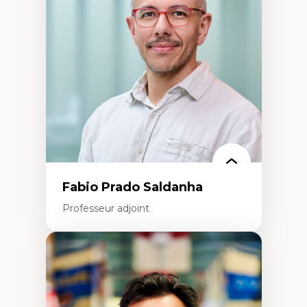
(attraction et fidélisation de la main-
d’œuvre)
Responsabilité sociale des organisations
Interventions organisationnelles
Comportement organisationnel
(mobilisation au travail)
Recherche qualitative
Éthique des affaires
Fabio Prado Saldanha
Professeur adjoint
Expertises
Innovation sociale
Technologies sociales
Entrepreneuriat social et collectif
Approches critiques et décoloniales