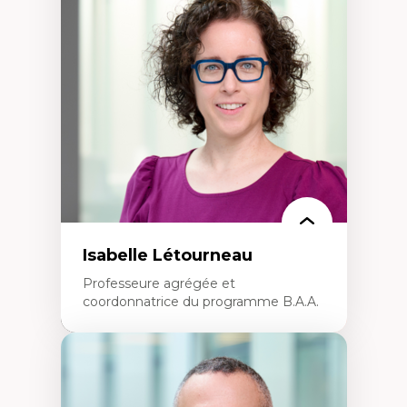
Théories du développement
Économie politique comparée
Élites économiques
Sociologie économique
Extractivisme
Classes sociales
Mouvements sociaux
Théories de l’État
Isabelle Létourneau
Professeure agrégée et
coordonnatrice du programme B.A.A.
Expertises
Conciliation travail-vie personnelle
Gestion des ressources humaines