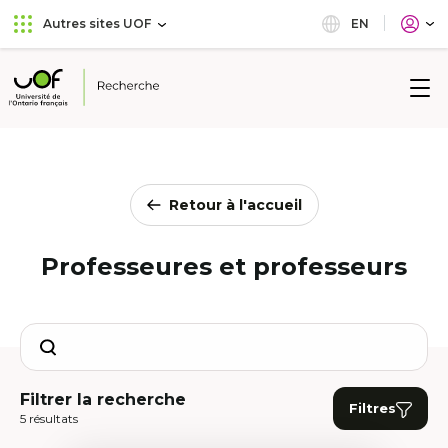
Aller
Passer
EN
Autres sites UOF
au
au
menu
contenu
principal
Université
de
l'Ontario
français
Retour à l'accueil
Professeures et professeurs
Search
Filtrer la recherche
Filtres
5 résultats