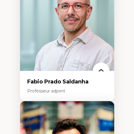
(attraction et fidélisation de la main-
d’œuvre)
Responsabilité sociale des organisations
Interventions organisationnelles
Comportement organisationnel
(mobilisation au travail)
Recherche qualitative
Éthique des affaires
Fabio Prado Saldanha
Professeur adjoint
Expertises
Innovation sociale
Technologies sociales
Entrepreneuriat social et collectif
Approches critiques et décoloniales