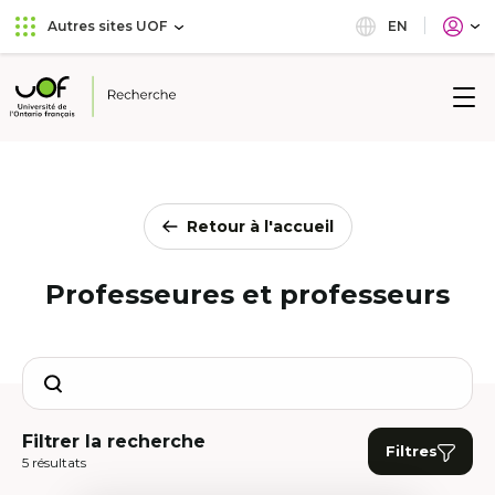
Aller
Passer
EN
Autres sites UOF
au
au
menu
contenu
principal
Université
de
l'Ontario
français
Retour à l'accueil
Professeures et professeurs
Search
Filtrer la recherche
Filtres
5 résultats