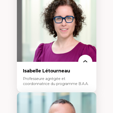
Théories du développement
Économie politique comparée
Élites économiques
Sociologie économique
Extractivisme
Classes sociales
Mouvements sociaux
Théories de l’État
Isabelle Létourneau
Professeure agrégée et
coordonnatrice du programme B.A.A.
Expertises
Conciliation travail-vie personnelle
Gestion des ressources humaines