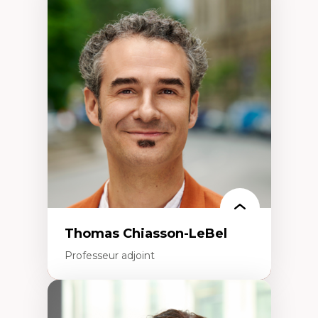
Expertises
Économie circulaire
Modèles d’affaires durables
Histoire des faits économiques
Gestion durable des ressources naturelles
Écologie industrielle
Aménagement durable du territoire
Développement régional
Coopératives
Télétravail en milieu rural francophone
Transition socio-écologique
Thomas Chiasson-LeBel
Professeur adjoint
Expertises