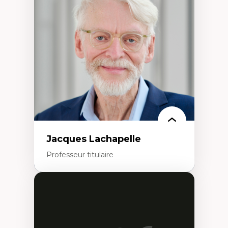
Élites économiques
Sociologie économique
Extractivisme
Classes sociales
Mouvements sociaux
Théories de l’État
Jacques Lachapelle
Professeur titulaire
Expertises
Histoire de l'architecture et de la ville,
notamment au Canada
Théorie et pratiques en conservation de
l'environnement bâti