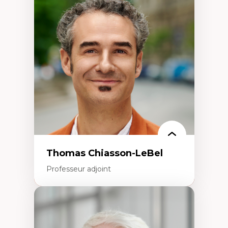
Économie circulaire
Modèles d’affaires durables
Histoire des faits économiques
Gestion durable des ressources naturelles
Écologie industrielle
Aménagement durable du territoire
Développement régional
Coopératives
Télétravail en milieu rural francophone
Transition socio-écologique
Thomas Chiasson-LeBel
Professeur adjoint
Expertises
Théories du développement
Économie politique comparée