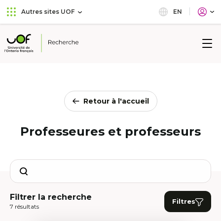
Aller
Passer
EN
Autres sites UOF
au
au
menu
contenu
principal
Université
de
l'Ontario
français
Retour à l'accueil
Professeures et professeurs
Search
Filtrer la recherche
Filtres
7 résultats