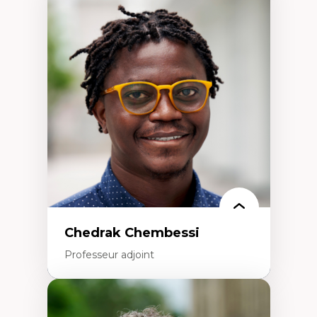
Expertises
Discours sur la ville et représentations
Mosquées, formes et usages au Canada
Reconnaissance et représentations des
communautés immigrantes dans l'espace
urbain
Design architectural et urbain
Patrimoine et patrimonialisation
Études postcoloniales et décolonisation des
savoirs
Chedrak Chembessi
Professeur adjoint
Expertises