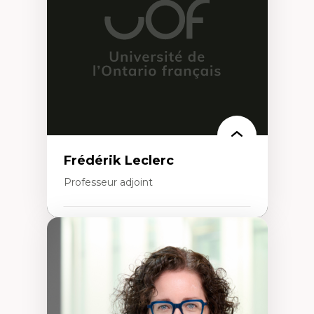
Conception de projet en milieu existant
Analyse critique en architecture et
enseignement du design architectural et
urbain
Frédérik Leclerc
Professeur adjoint
Expertises
Théories et pratiques de l’urbanisme
Urbanisme durable
Histoire de l’urbanisme
Théories sur la
territorialité/territorialisation