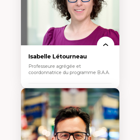
Isabelle Létourneau
Professeure agrégée et
coordonnatrice du programme B.A.A.
Expertises
Conciliation travail-vie personnelle
Gestion des ressources humaines
(attraction et fidélisation de la main-
d’œuvre)
Responsabilité sociale des organisations
Interventions organisationnelles
Comportement organisationnel
(mobilisation au travail)