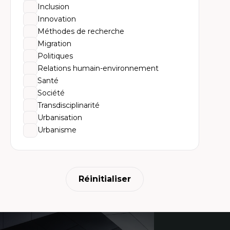
His
Inclusion
no
Th
Innovation
l'
Méthodes de recherche
Co
An
Migration
en
Politiques
ur
Relations humain-environnement
Santé
Société
Transdisciplinarité
Urbanisation
Urbanisme
Réinitialiser
Coordonnées