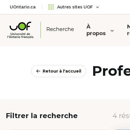
Aller
Passer
UOntario.ca
Autres sites UOF
au
au
menu
contenu
principal
À
N
Ouvrir
O
propos
Université
le
l
de
menu
l'Ontario
français
Prof
Retour à l'accueil
Filtrer la recherche
4 rés