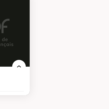
présentations
es au Canada
ntations des
s dans l'espace
rbain
isation
écolonisation des
’urbanisme