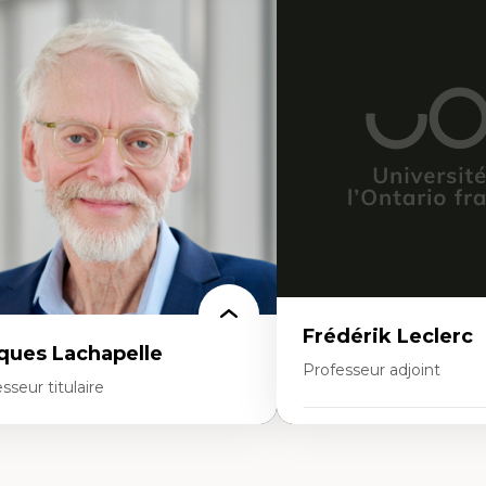
rtises
Expertises
thodes de recherche
Discours sur la ville et re
teurs plus qu'humains
Mosquées, formes et usag
proches socio-écologiques
Reconnaissance et représe
nservation de la biodiversité
communautés immigrante
llaboration et méthodes participatives
urbain
udes des sciences
Design architectural et u
lations humain-environnement
Patrimoine et patrimonial
ansdisciplinarité
Études postcoloniales et d
savoirs
Frédérik Leclerc
ques Lachapelle
Professeur adjoint
sseur titulaire
Expertises
rtises
Théories et pratiques de l