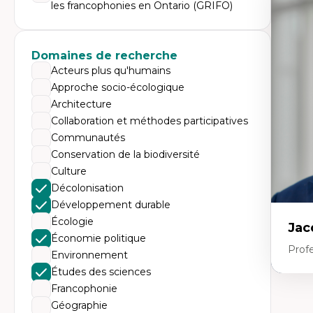
Expe
les francophonies en Ontario (GRIFO)
Mé
Ac
Ap
Domaines de recherche
Co
Co
Acteurs plus qu'humains
Ét
Approche socio-écologique
Re
Tr
Architecture
Collaboration et méthodes participatives
Communautés
Conservation de la biodiversité
Culture
Décolonisation
Développement durable
Écologie
Jac
Économie politique
Profe
Environnement
Études des sciences
Francophonie
Expe
Géographie