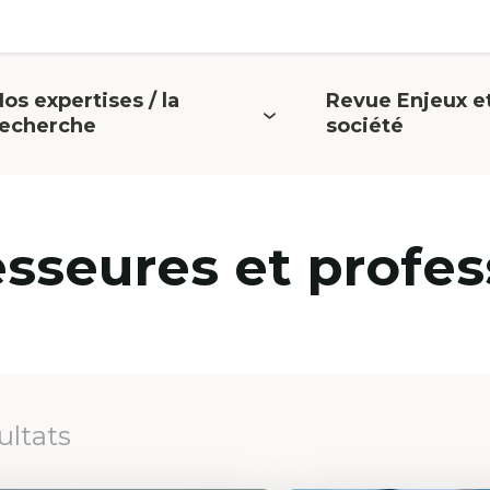
os expertises / la
Revue Enjeux e
uvrir
Ouvrir
recherche
société
e
le
menu
menu
esseures et profes
ultats