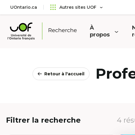
Aller
Passer
UOntario.ca
Autres sites UOF
au
au
menu
contenu
principal
À
N
Ouvrir
O
propos
Université
le
l
de
menu
l'Ontario
français
Prof
Retour à l'accueil
Filtrer la recherche
4 rés