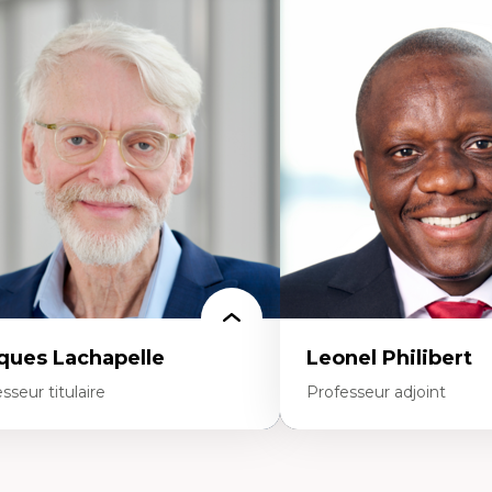
rtises
Expertises
mocratisation des nouvelles
Neuropsychiatrie et neuro
chnologies et biotechnologies
Direction d'essais cliniques
nnées ouvertes
Analyse des politiques et 
oart, programmation et électronique
mentale
éatives
Développement de protoco
toire sociale et culturelle des
cliniques
chnologies numériques
Collaboration interfonctio
sistances et droits numériques
Leadership en recherche c
ternet des objets
Développement de cadres 
tavers
Collaboration avec des ent
oblématiques relatives à l’intelligence
pharmaceutiques
ificielle, l’apprentissage machine et les
Rédaction de publications
utes technologies
politiques
minismes et nouvelles technologies
Enseignement et mentor
ques Lachapelle
Leonel Philibert
sseur titulaire
Professeur adjoint
rtises
Expertises