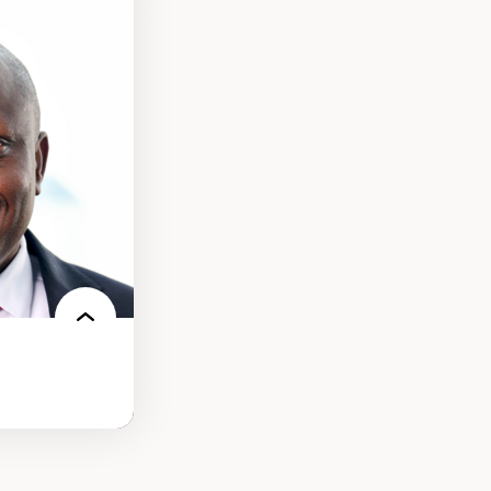
sciences
pratiques en santé
les d'essais
nnelle
linique
politiques
reprises
 et de rapports
at