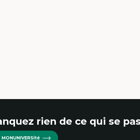
toire de l'architecture et de la ville,
Santé mondiale
tamment au Canada
Femme en contexte de pa
éorie et pratiques en conservation de
Innovation
environnement bâti
Participation citoyenne
nception de projet en milieu existant
Inégalités sociales santé
alyse critique en architecture et
Migration
seignement du design architectural et
Santé de la reproduction
bain
Développement durable
nquez rien de ce qui se pas
re MONUNIVERSité