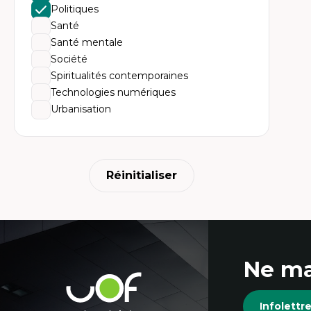
His
Politiques
no
Th
Santé
l'
Santé mentale
Co
An
Société
en
Spiritualités contemporaines
ur
Technologies numériques
Urbanisation
Réinitialiser
Coordonnées
Ne ma
et
Université
de
Infolett