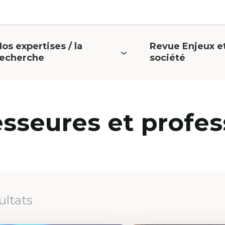
os expertises / la
Revue Enjeux e
uvrir
Ouvrir
recherche
société
e
le
menu
menu
esseures et profes
ultats