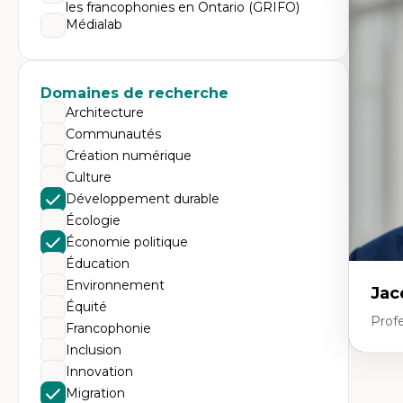
Expe
les francophonies en Ontario (GRIFO)
Médialab
Dé
te
Do
Bi
cr
Domaines de recherche
His
Architecture
te
Ré
Communautés
In
Création numérique
Mé
Pr
Culture
art
Développement durable
ha
Fé
Écologie
Économie politique
Éducation
Environnement
Jac
Équité
Profe
Francophonie
Inclusion
Innovation
Expe
Migration