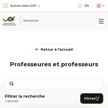
Aller
Passer
EN
Autres sites UOF
au
au
menu
contenu
principal
Université
de
l'Ontario
français
Retour à l'accueil
Professeures et professeurs
Search
Filtrer la recherche
Filtres
1 résultats