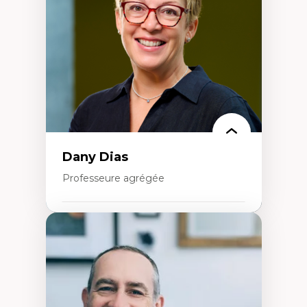
Extractivisme
Classes sociales
Mouvements sociaux
Théories de l’État
Dany Dias
Professeure agrégée
Expertises
Pédagogies critiques et justice sociale
Éthique relationnelle et sollicitude en
éducation
Décolonisation et autochtonisation de la
formation à l’enseignement
Littératie et didactique du français