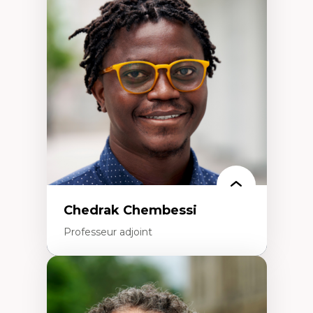
d’enquête et culture scientifique
Éducation en milieu minoritaire –
construction identitaire et conscience
critique
Technologies éducatives – ludification et
programmation pédagogique
La langue dans toutes les matières –
environnement discursif et langage
scientifique
Chedrak Chembessi
Professeur adjoint
Expertises
Économie circulaire
Modèles d’affaires durables