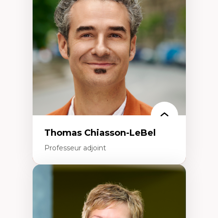
Histoire des faits économiques
Gestion durable des ressources naturelles
Écologie industrielle
Aménagement durable du territoire
Développement régional
Coopératives
Télétravail en milieu rural francophone
Transition socio-écologique
Thomas Chiasson-LeBel
Professeur adjoint
Expertises
Théories du développement
Économie politique comparée
Élites économiques
Sociologie économique