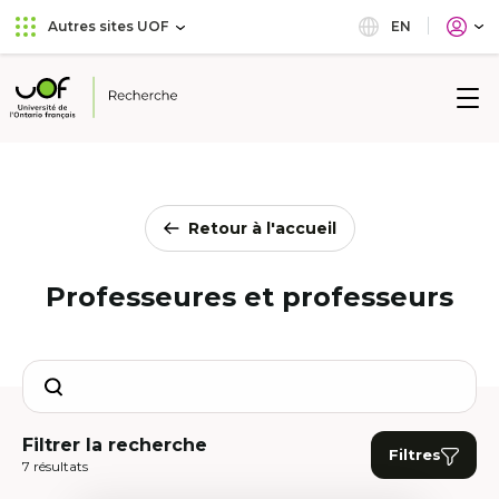
Aller
Passer
EN
Autres sites UOF
au
au
menu
contenu
principal
Université
de
l'Ontario
français
Retour à l'accueil
Professeures et professeurs
Search
Filtrer la recherche
Filtres
7 résultats