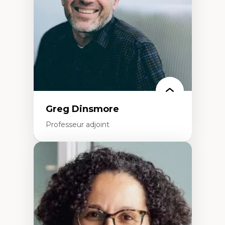
Éducation inclusive
Formation à l’enseignement en contexte
francophone minoritaire
Identité linguistique et culturelle
Recherche-action et approches
participatives
Leadership éducatif et pratiques réflexives
Éducation durable et bien-être en
enseignement
Greg Dinsmore
Professeur adjoint
Expertises
Fragmentation des auditoires médiatiques
Analyse multi-plateforme des auditoires
médiatiques
Analyse des comportements numériques à
travers les données massives et l’IA
Recherche quantitative et qualitative sur
les auditoires médiatiques