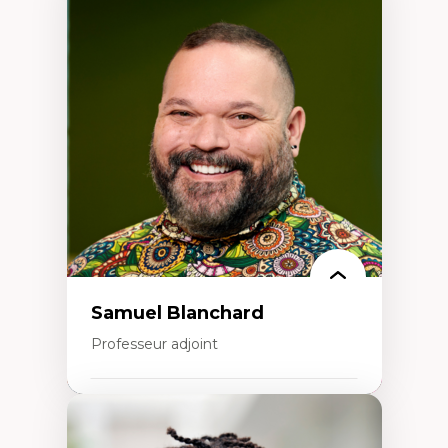
Expertises
Discours sur la ville et représentations
Mosquées, formes et usages au Canada
Reconnaissance et représentations des
communautés immigrantes dans l'espace
urbain
Design architectural et urbain
Patrimoine et patrimonialisation
Études postcoloniales et décolonisation des
savoirs
Samuel Blanchard
Professeur adjoint
Expertises
Didactique des sciences – processus