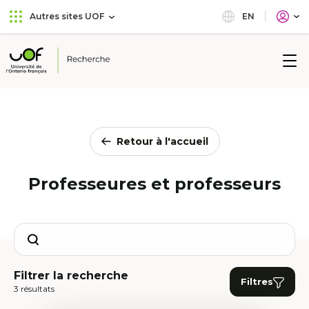
Aller
Passer
EN
Autres sites UOF
au
au
menu
contenu
principal
Université
de
l'Ontario
français
Retour à l'accueil
Professeures et professeurs
Search
Filtrer la recherche
Filtres
3 résultats