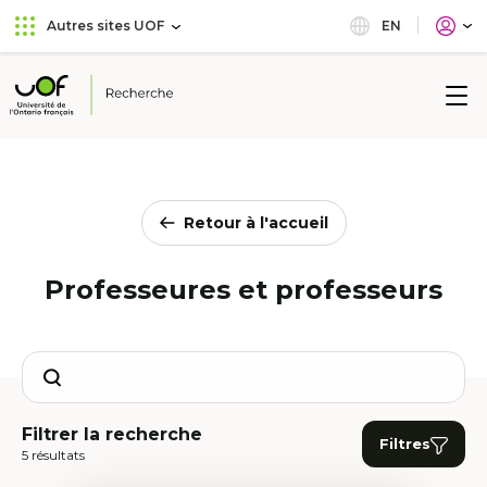
Aller
Passer
EN
Autres sites UOF
au
au
menu
contenu
principal
Université
de
l'Ontario
français
Retour à l'accueil
Professeures et professeurs
Search
Filtrer la recherche
Filtres
5 résultats