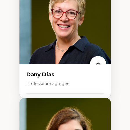
Élites économiques
Sociologie économique
Extractivisme
Classes sociales
Mouvements sociaux
Théories de l’État
Dany Dias
Professeure agrégée
Expertises
Pédagogies critiques et justice sociale
Éthique relationnelle et sollicitude en
éducation
Décolonisation et autochtonisation de la
formation à l’enseignement