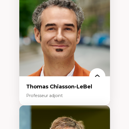
Économie circulaire
Modèles d’affaires durables
Histoire des faits économiques
Gestion durable des ressources naturelles
Écologie industrielle
Aménagement durable du territoire
Développement régional
Coopératives
Télétravail en milieu rural francophone
Transition socio-écologique
Thomas Chiasson-LeBel
Professeur adjoint
Expertises
Théories du développement
Économie politique comparée