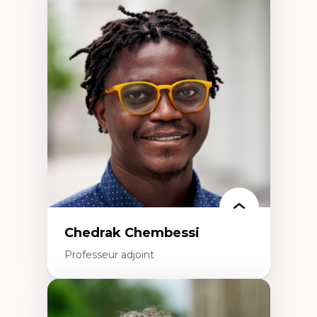
Didactique des sciences – processus
d’enquête et culture scientifique
Éducation en milieu minoritaire –
construction identitaire et conscience
critique
Technologies éducatives – ludification et
programmation pédagogique
La langue dans toutes les matières –
environnement discursif et langage
scientifique
Chedrak Chembessi
Professeur adjoint
Expertises