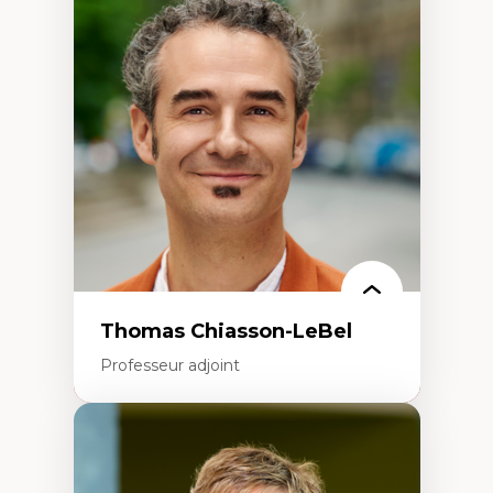
Économie circulaire
Modèles d’affaires durables
Histoire des faits économiques
Gestion durable des ressources naturelles
Écologie industrielle
Aménagement durable du territoire
Développement régional
Coopératives
Télétravail en milieu rural francophone
Transition socio-écologique
Thomas Chiasson-LeBel
Professeur adjoint
Expertises
Théories du développement
Économie politique comparée