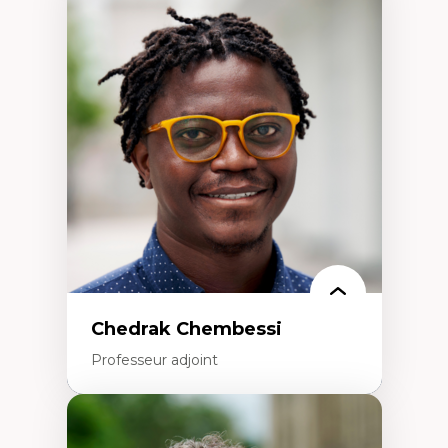
Didactique des sciences – processus
d’enquête et culture scientifique
Éducation en milieu minoritaire –
construction identitaire et conscience
critique
Technologies éducatives – ludification et
programmation pédagogique
La langue dans toutes les matières –
environnement discursif et langage
scientifique
Chedrak Chembessi
Professeur adjoint
Expertises