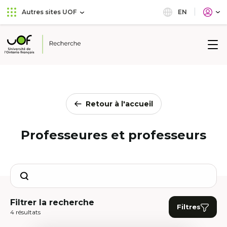
Aller
Passer
EN
Autres sites UOF
au
au
menu
contenu
principal
Université
de
l'Ontario
français
Retour à l'accueil
Professeures et professeurs
Search
Filtrer la recherche
Filtres
4 résultats